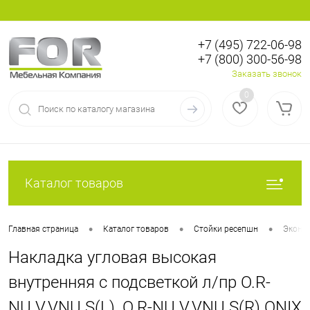
+7 (495) 722-06-98
+7 (800) 300-56-98
Вход
Регистрация
Заказать звонок
0
Каталог товаров
•
•
•
Главная страница
Каталог товаров
Стойки ресепшн
Эконом
Накладка угловая высокая
внутренняя с подсветкой л/пр О.R-
NU.V.VNU.S(L), О.R-NU.V.VNU.S(R) ONIX