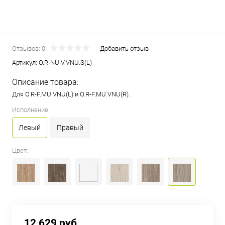
Отзывов: 0
Добавить отзыв
Артикул:
О.R-NU.V.VNU.S(L)
Описание товара:
Для О.R-F.MU.VNU(L) и О.R-F.MU.VNU(R).
Исполнение:
Левый
Правый
Цвет:
12 629 руб.