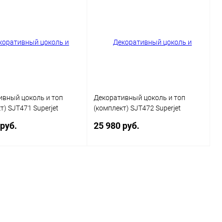
ь в 1 клик
Сравнение
Купить в 1 клик
Сравнение
ранное
Под заказ
В избранное
Под заказ
Цвет
ивный цоколь и топ
Декоративный цоколь и топ
т) SJT471 Superjet
(комплект) SJT472 Superjet
Business
 руб.
25 980 руб.
В корзину
В корзину
ь в 1 клик
Сравнение
Купить в 1 клик
Сравнение
ранное
Под заказ
В избранное
Под заказ