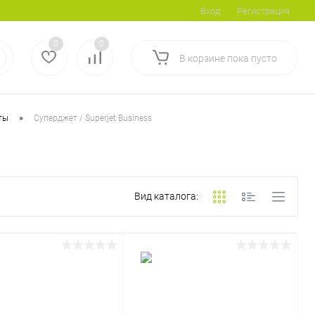
Вход
Регистрация
0
0
В корзине
пока
пусто
•
ты
Суперджет / Superjet Business
Вид каталога: