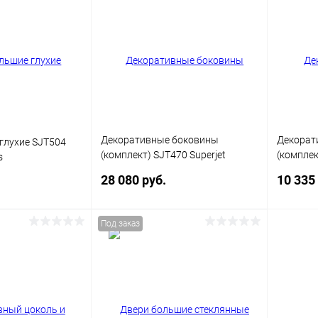
ик
Сравнение
Купить в 1 клик
Сравнение
Купит
Под заказ
В избранное
Под заказ
В изб
Цвет
Цвет
Декоративные боковины
Декорат
глухие SJT504
(комплект) SJT470 Superjet
(комплек
s
Business
Business
28 080 руб.
10 335
Под заказ
корзину
В корзину
ик
Сравнение
Купить в 1 клик
Сравнение
Купит
Под заказ
В избранное
Под заказ
В изб