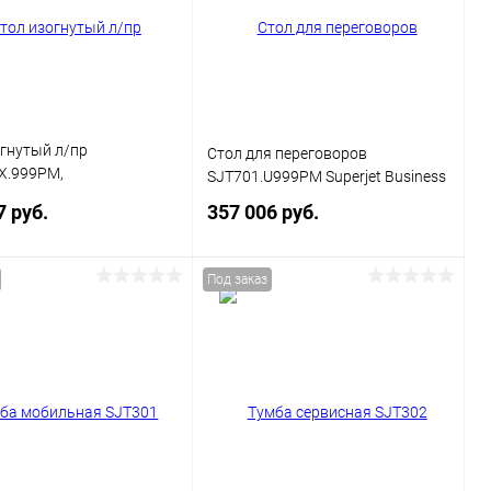
гнутый л/пр
Стол для переговоров
X.999PM,
SJT701.U999PM Superjet Business
.999PM Superjet
7 руб.
357 006 руб.
Под заказ
В корзину
В корзину
ь в 1 клик
Сравнение
Купить в 1 клик
Сравнение
ранное
В наличии
В избранное
В наличии
ние
Цвет
Правый