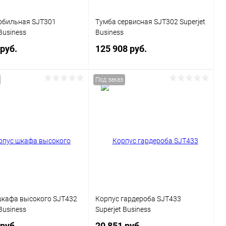
обильная SJT301
Тумба сервисная SJT302 Superjet
Business
Business
 руб.
125 908 руб.
Под заказ
В корзину
В корзину
ь в 1 клик
Сравнение
Купить в 1 клик
Сравнение
ранное
Под заказ
В избранное
Под заказ
Цвет
шкафа высокого SJT432
Корпус гардероба SJT433
Business
Superjet Business
 руб.
20 851 руб.