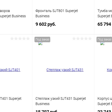
Цвет
оворов
Фронталь SJT801 Superjet
Тумба м
perjet Business
Business
Superjet 
9 602 руб.
65 794
Под заказ
Под заказ
корзину
В корзину
ик
Сравнение
Купить в 1 клик
Сравнение
Купит
В наличии
В избранное
В наличии
В изб
Цвет
Цвет
T401 Superjet
Стеллаж узкий SJT431 Superjet
Корпус 
Business
Superjet 
15 707 руб.
22 743