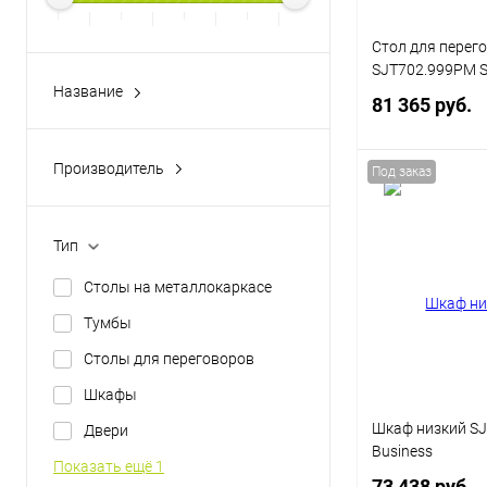
Стол для перег
SJT702.999PM Su
Название
81 365 руб.
Superjet Business
Производитель
Под заказ
MODER
В 
Тип
Купить в 1 кл
Столы на металлокаркасе
В избранное
Тумбы
Цвет
Столы для переговоров
Шкафы
Шкаф низкий SJ
Двери
Business
Показать ещё 1
73 438 руб.