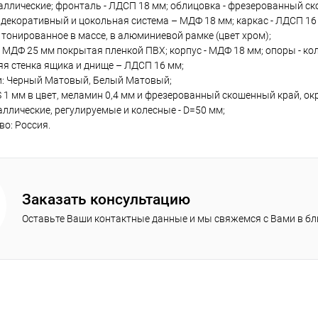
аллические; фронталь - ЛДСП 18 мм; облицовка - фрезерованный с
декоративный и цокольная система – МДФ 18 мм; каркас - ЛДСП 16 м
 тонированное в массе, в алюминиевой рамке (цвет хром);
- МДФ 25 мм покрытая пленкой ПВХ; корпус - МДФ 18 мм; опоры - кол
яя стенка ящика и днище – ЛДСП 16 мм;
и: Черный Матовый, Белый Матовый;
 1 мм в цвет, меламин 0,4 мм и фрезерованный скошенный край, о
ллические, регулируемые и колесные - D=50 мм;
о: Россия.
Заказать консультацию
Оставьте Ваши контактные данные и мы свяжемся с Вами в б