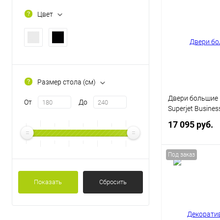
Цвет
Купить в 1 кл
В избранное
Цвет
Размер стола (см)
Двери большие 
От
До
Superjet Busines
17 095 руб.
Под заказ
В 
Показать
Сбросить
Купить в 1 кл
В избранное