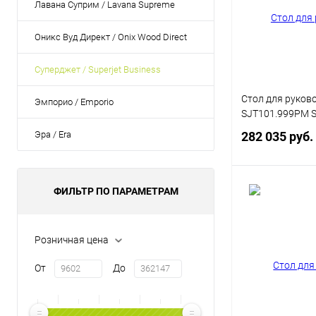
Лавана Суприм / Lavana Supreme
Оникс Вуд Директ / Onix Wood Direct
Суперджет / Superjet Business
Стол для руков
Эмпорио / Emporio
SJT101.999PM Su
Эра / Era
282 035 руб.
ФИЛЬТР ПО ПАРАМЕТРАМ
В 
Купить в 1 кл
Розничная цена
В избранное
От
До
Цвет