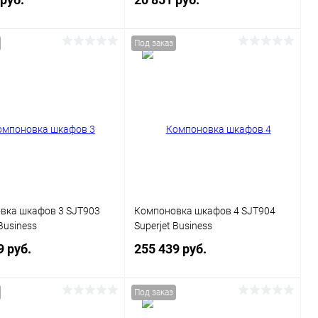
Под заказ
В корзину
В корзину
ь в 1 клик
Сравнение
Купить в 1 клик
Сравнение
ранное
Под заказ
В избранное
Под заказ
Цвет
вка шкафов 3 SJT903
Компоновка шкафов 4 SJT904
Business
Superjet Business
9 руб.
255 439 руб.
Под заказ
В корзину
В корзину