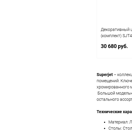
Цвет
Декоративный ц
(комплект) SJT4
Business
30 680 руб.
В 
Superjet
– коллек
помещений. Ключе
Купить в 1 кл
хромированного м
Большой модельны
В избранное
остального ассор
Цвет
Технические хар
Материал: 
Столы: Стол