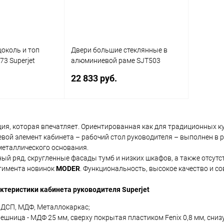
Цвет
Цвет
околь и топ
Двери большие стеклянные в
73 Superjet
алюминиевой раме SJT503
Superjet Business
22 833 руб.
корзину
В корзину
ция, которая впечатляет. Ориентированная как для традиционных 
вой элемент кабинета – рабочий стол руководителя – выполнен в 
ик
Сравнение
Купить в 1 клик
Сравнение
еталлического основания.
й ряд, скругленные фасады тумб и низких шкафов, а также отсутс
Под заказ
В избранное
Под заказ
тимента новинок
MODER
. Функциональность, высокое качество и с
актеристики кабинета руководителя
Superjet
ЛДСП, МДФ, Металлокаркас;
ешница - МДФ 25 мм, сверху покрытая пластиком Fenix 0,8 мм, сни