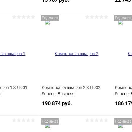
Под заказ
Под заказ
корзину
В корзину
ик
Сравнение
Купить в 1 клик
Сравнение
Купит
Под заказ
В избранное
Под заказ
В изб
Цвет
Цвет
афов 1 SJT901
Компоновка шкафов 2 SJT902
Компоно
s
Superjet Business
Superjet 
190 874 руб.
186 17
Под заказ
Под заказ
корзину
В корзину