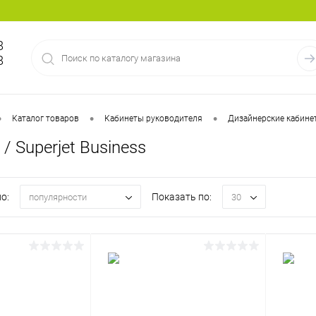
8
8
•
•
•
Каталог товаров
Кабинеты руководителя
Дизайнерские кабине
/ Superjet Business
о:
Показать по:
популярности
30