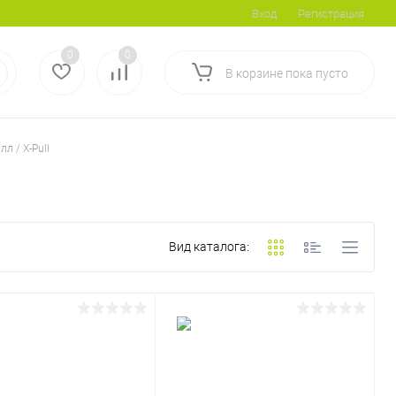
Вход
Регистрация
0
0
В корзине
пока
пусто
лл / X-Pull
Вид каталога: