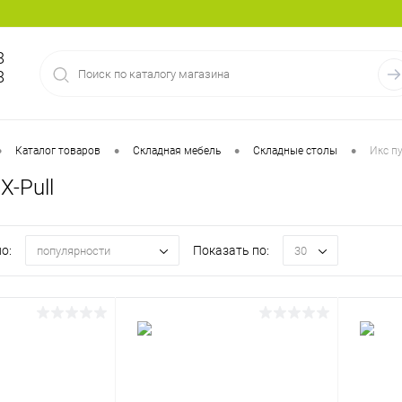
8
8
•
•
•
•
Каталог товаров
Складная мебель
Складные столы
Икс пу
X-Pull
о:
Показать по:
популярности
30