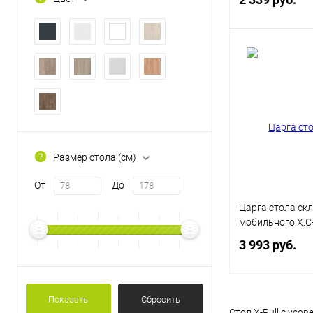
В 
Купить в 1 кл
В избранное
Цвет
Размер стола (см)
От
До
Царга стола ск
мобильного X.C
3 993 руб.
Показать
Сбросить
В 
Стол Х-Pull с ус