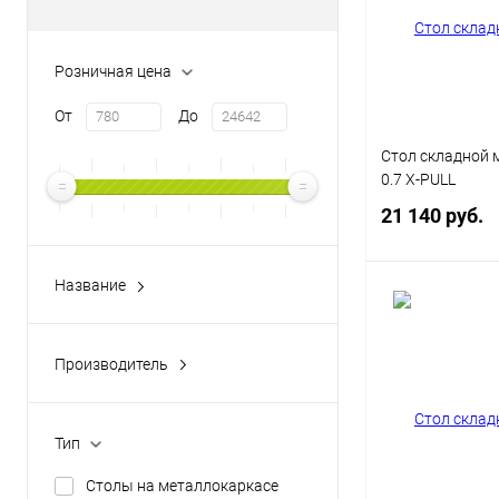
Розничная цена
От
До
Стол складной 
0.7 X-PULL
21 140 руб.
Название
В 
X-PULL
Производитель
Купить в 1 кл
RIVA
В избранное
Цвет каркаса
Тип
Серый
Антрац
Столы на металлокаркасе