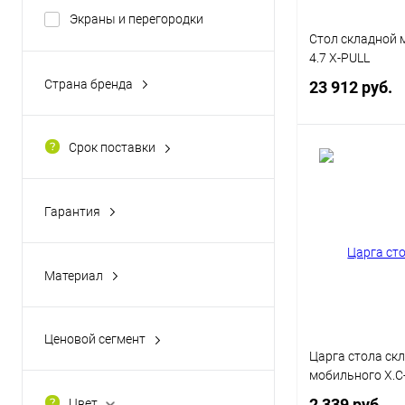
Экраны и перегородки
Цвет
Стол складной 
4.7 X-PULL
Страна бренда
23 912 руб.
Россия
Срок поставки
В 
5-7 раб. дней после оплаты
Купить в 1 кл
Гарантия
1 год
В избранное
Цвет каркаса
Материал
Металл
Серый
Антрац
ЛДСП
Ценовой сегмент
Цвет
Царга стола ск
Эконом
мобильного X.C
2 339 руб.
Цвет