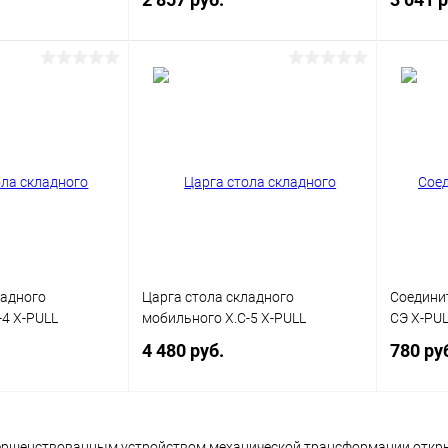
корзину
В корзину
ик
Сравнение
Купить в 1 клик
Сравнение
Купит
В наличии
В избранное
В наличии
В изб
Цвет
Цвет
ладного
Царга стола складного
Соедини
-4 X-PULL
мобильного X.C-5 X-PULL
СЭ X-PU
4 480 руб.
780 ру
корзину
В корзину
овершенствованным устройством механической трансформации откр