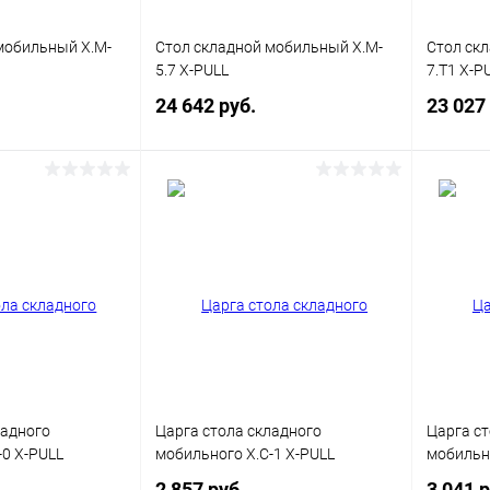
Цвет
Цвет
мобильный X.M-
Стол складной мобильный X.M-
Стол ск
5.7 X-PULL
7.T1 X-P
24 642 руб.
23 027
корзину
В корзину
ик
Сравнение
Купить в 1 клик
Сравнение
Купит
В наличии
В избранное
В наличии
В изб
Цвет каркаса
Цвет кар
ит
Белый
Серый
Антрацит
Белый
Серый
Цвет
Цвет
ладного
Царга стола складного
Царга ст
-0 X-PULL
мобильного X.C-1 X-PULL
мобильно
2 857 руб.
3 041 р