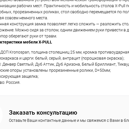
анизации рабочих мест. Практичность и мобильность столов X-Pul
ик
Сравнение
Купить в 1 клик
Сравнение
Купит
обных, прорезиненных роликах, стол свободно перемещается по пол
ая совсем немного места.
В наличии
В избранное
В наличии
В изб
ная конструкция замка позволяет легко сложить — разложить стол
ожение. Можно сидя за столом, одним движением руки привести в д
Цвет
Цвет
опор оберегают руки от травм.
актеристики мебели X-PULL
ДСП Kronospan, толщина столешниц 25 мм, кромка противоударная
окаркаса и царги: белый, серый, антрацит (порошковая окраска);
 Денвер Светлый, Дуб Аттик, Дуб Аризона, Белый Бриллиант, Тикву
еские опоры установлены прорезиненные ролики, D=50мм;
ксирующая защелка;
о: Россия.
Заказать консультацию
Оставьте Ваши контактные данные и мы свяжемся с Вами в б