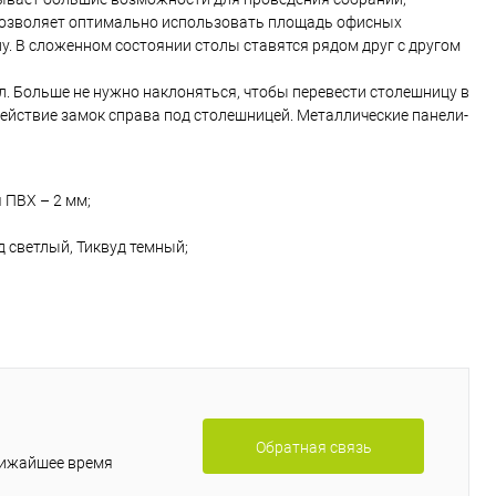
l позволяет оптимально использовать площадь офисных
ь в 1 клик
Сравнение
у. В сложенном состоянии столы ставятся рядом друг с другом
ранное
В наличии
. Больше не нужно наклоняться, чтобы перевести столешницу в
ействие замок справа под столешницей. Металлические панели-
 ПВХ – 2 мм;
д светлый, Тиквуд темный;
Обратная связь
лижайшее время