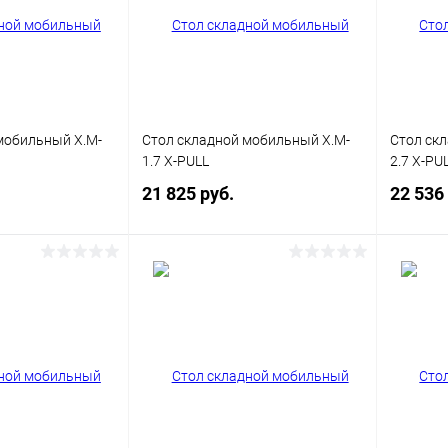
мобильный X.M-
Стол складной мобильный X.M-
Стол ск
1.7 X-PULL
2.7 X-PU
21 825 руб.
22 536
корзину
В корзину
ик
Сравнение
Купить в 1 клик
Сравнение
Купит
В наличии
В избранное
В наличии
В изб
Цвет каркаса
Цвет кар
ит
Белый
Серый
Антрацит
Белый
Серый