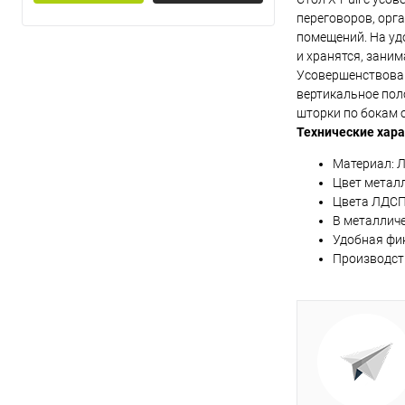
переговоров, орг
Купить в 1 кл
помещений. На уд
и хранятся, заним
В избранное
Усовершенствован
вертикальное пол
Цвет
шторки по бокам 
Технические хар
Материал: Л
Цвет металл
Цвета ЛДСП:
В металлич
Удобная фи
Производств