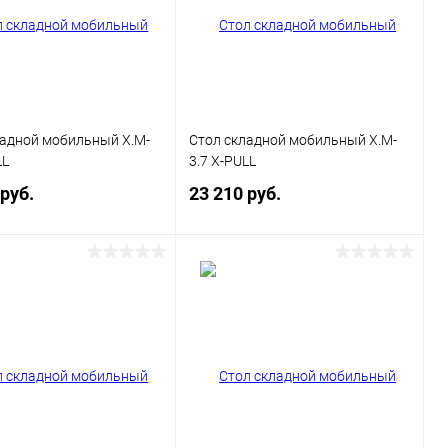
ладной мобильный X.M-
Стол складной мобильный X.M-
LL
3.7 X-PULL
 руб.
23 210 руб.
В корзину
В корзину
ь в 1 клик
Сравнение
Купить в 1 клик
Сравнение
ранное
В наличии
В избранное
В наличии
каса
Цвет каркаса
Антрацит
Белый
Серый
Антрацит
Белый