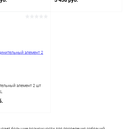
В корзину
В корзину
ь в 1 клик
Сравнение
Купить в 1 клик
Сравнение
ранное
В наличии
В избранное
В наличии
Цвет
тельный элемент 2 шт
LL
б.
В корзину
ывает большие возможности для проведения собраний,