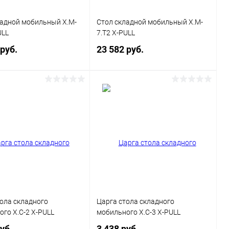
Цвет
ладной мобильный X.M-
Стол складной мобильный X.M-
ULL
7.T2 X-PULL
 руб.
23 582 руб.
В корзину
В корзину
ь в 1 клик
Сравнение
Купить в 1 клик
Сравнение
ранное
В наличии
В избранное
В наличии
каса
Цвет каркаса
Антрацит
Белый
Серый
Антрацит
Белый
Цвет
ола складного
Царга стола складного
го X.C-2 X-PULL
мобильного X.C-3 X-PULL
уб.
3 438 руб.