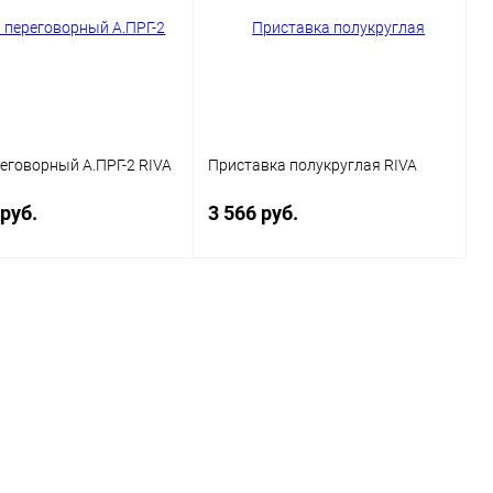
еговорный А.ПРГ-2 RIVA
Приставка полукруглая RIVA
 руб.
3 566 руб.
В корзину
В корзину
ь в 1 клик
Сравнение
Купить в 1 клик
Сравнение
ранное
В наличии
В избранное
В наличии
Цвет