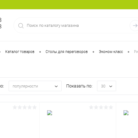
8
8
•
•
•
•
Каталог товаров
Столы для переговоров
Эконом класс
Ри
a
о:
Показать по:
популярности
30