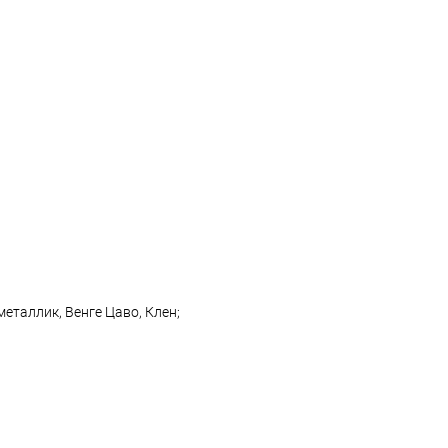
Размер
120x60
144x72
122x61
146x73
90x45
еталлик, Венге Цаво, Клен;