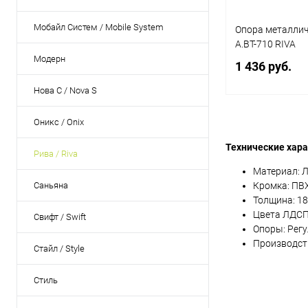
Мобайл Систем / Mobile System
Опора металлич
А.ВТ-710 RIVA
Модерн
1 436 руб.
Размер
Нова С / Nova S
90x60x75
120
140x60x75
16
В 
Оникс / Onix
Технические хара
Рива / Riva
Купить в 1 кл
Материал: Л
В избранное
Саньяна
Кромка: ПВХ
Толщина: 18
Цвета ЛДСП:
Свифт / Swift
Опоры: Рег
Производств
Стайл / Style
Стиль