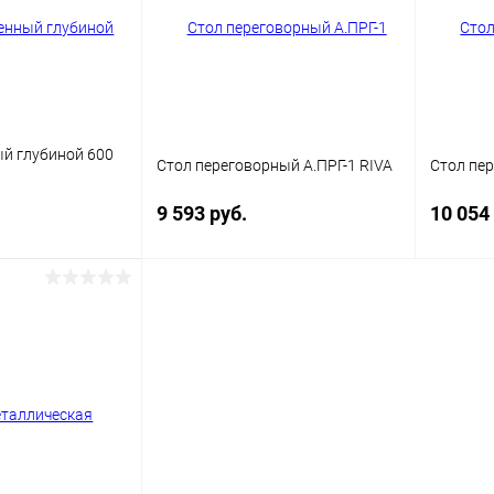
й глубиной 600
Стол переговорный А.ПРГ-1 RIVA
Стол пер
9 593 руб.
10 054
корзину
В корзину
ик
Сравнение
Купить в 1 клик
Сравнение
Купит
В наличии
В избранное
В наличии
В изб
Цвет
Цвет