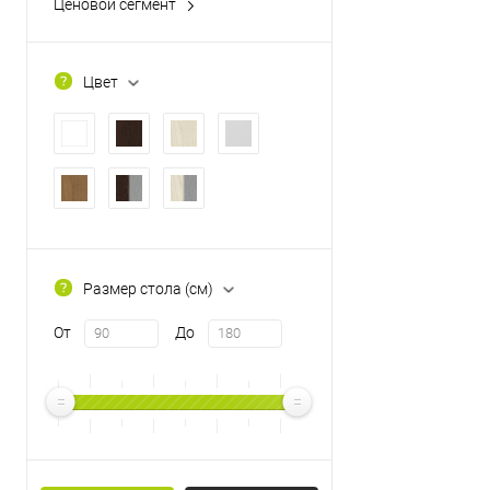
Ценовой сегмент
Эконом
Цвет
Размер стола (см)
От
До