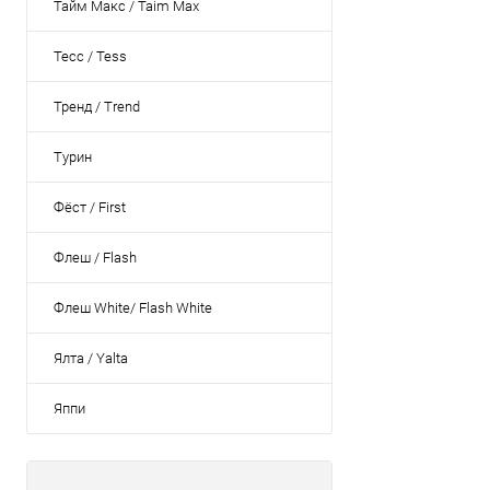
Тайм Макс / Taim Max
Тесс / Tess
Тренд / Trend
Турин
Фёст / First
Флеш / Flash
Флеш White/ Flash White
Ялта / Yalta
Яппи