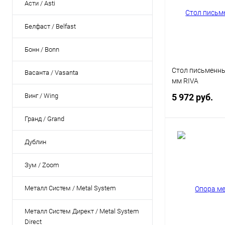
Асти / Asti
Белфаст / Belfast
Бонн / Bonn
Стол письменны
Васанта / Vasanta
мм RIVA
Винг / Wing
5 972 руб.
Гранд / Grand
В 
Дублин
Купить в 1 кл
Зум / Zoom
В избранное
Металл Систем / Metal System
Цвет
Металл Систем Директ / Metal System
Direct