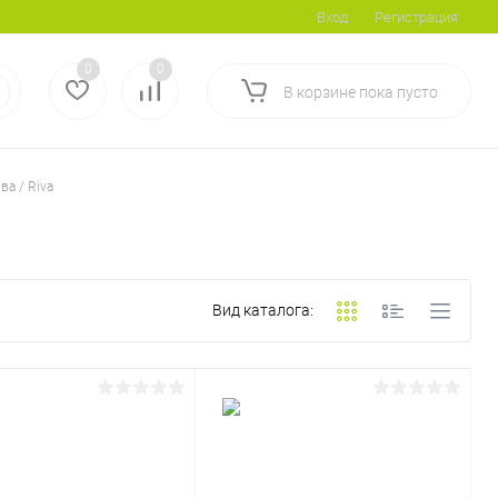
Вход
Регистрация
0
0
В корзине
пока
пусто
ва / Riva
Вид каталога: