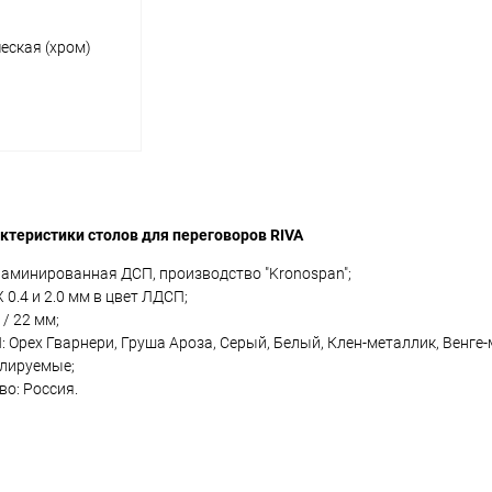
еская (хром)
x60x75
0x60x75
корзину
ктеристики столов для переговоров RIVA
ик
Сравнение
аминированная ДСП, производство "Kronospan";
В наличии
 0.4 и 2.0 мм в цвет ЛДСП;
 / 22 мм;
 Орех Гварнери, Груша Ароза, Серый, Белый, Клен-металлик, Венге-м
улируемые;
о: Россия.