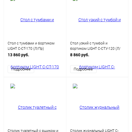
Стол с тумбами и бортиком
Стол узкий с тумбой и
LIGHT С-СТ-170 (Л/Пр)
бортиком LIGHT С-СТУ-120 (Л/
Пр)
13 860 руб.
8 860 руб.
Подробнее
Подробнее
Столик туалетный с ящиком и
Столик журнальный LIGHT С-