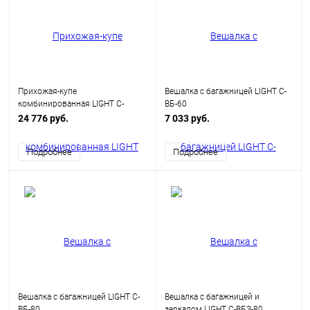
Прихожая-купе
Вешалка с багажницей LIGHT С-
комбинированная LIGHT С-
ВБ-60
ПК-39
24 776 руб.
7 033 руб.
Подробнее
Подробнее
Вешалка с багажницей LIGHT С-
Вешалка с багажницей и
ВБ-80
зеркалом LIGHT С-ВБЗ-80