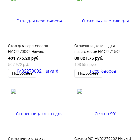
Стол для переговоров
Столешница стола для
HVD2270002 Harvard
переговоров HVD2271502
Harvard
431 776.20 руб.
88 021.75 руб.
507 972 руб.
103 555 руб.
Подробнее
Подробнее
Столешница стола для
Сектор 90° HVD2279002 Harvard