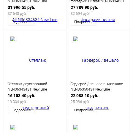
NLN36334531 New Line
фасадами низкая NLN36334631
New Line
31 996.55 руб.
27 789.90 руб.
37 643 руб.
32 694 руб.
Подробнее
Подробнее
Стеллаж двусторонний
Гардероб / вешало выдвижное
NLN36343431 New Line
NLN36350431 New Line
16 153.40 руб.
22 088.10 руб.
19 004 руб.
25 986 руб.
Подробнее
Подробнее