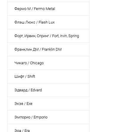
Фермо М / Fermo Metal
Флэш Люкс / Flash Lux
Форт, Ирвин, Спринг / Fort, Irvin, Spring
Франклин ДМ / Franklin DM
Чикаго / Chicago
Шифт / Shift
Эдвард / Edvard
Экзе / Exe
Эмпорио / Emporio
Эра / Era