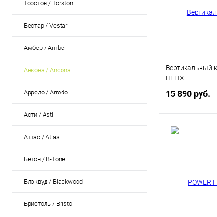
Торстон / Torston
Вестар / Vestar
Амбер / Amber
Вертикальный к
Анкона / Ancona
HELIX
Арредо / Arredo
15 890 руб.
Асти / Asti
В 
Атлас / Atlas
Купить в 1 кл
Бетон / B-Tone
В избранное
Блэквуд / Blackwood
Бристоль / Bristol