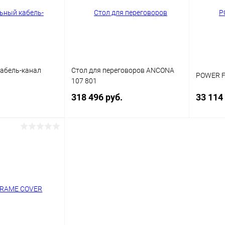
абель-канал
Стол для переговоров ANCONA
POWER 
107 801
318 496 руб.
33 114
корзину
В корзину
ик
Сравнение
Купить в 1 клик
Сравнение
Купит
В наличии
В избранное
В наличии
В изб
Цвет
Цвет кар
Алюмин