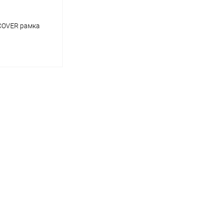
COVER рамка
корзину
ик
Сравнение
В наличии
вый