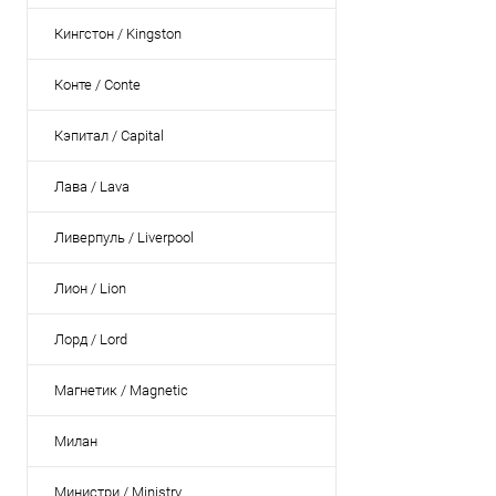
Кингстон / Kingston
Конте / Conte
Кэпитал / Capital
Лава / Lava
Ливерпуль / Liverpool
Лион / Lion
Лорд / Lord
Магнетик / Magnetic
Милан
Министри / Ministry