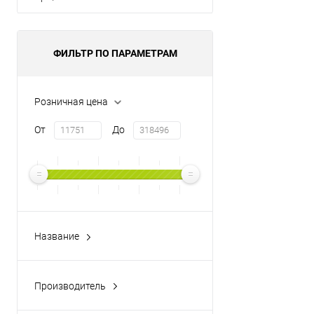
ФИЛЬТР ПО ПАРАМЕТРАМ
Розничная цена
От
До
Название
ANCONA
EXE
Производитель
POWER FRAME COVER
Profoffice