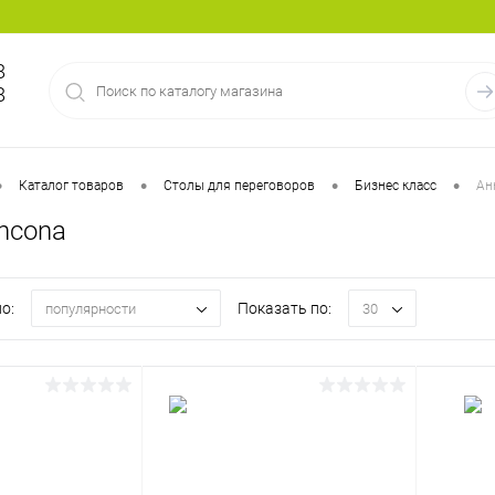
8
8
•
•
•
•
Каталог товаров
Столы для переговоров
Бизнес класс
Ан
ncona
о:
Показать по:
популярности
30