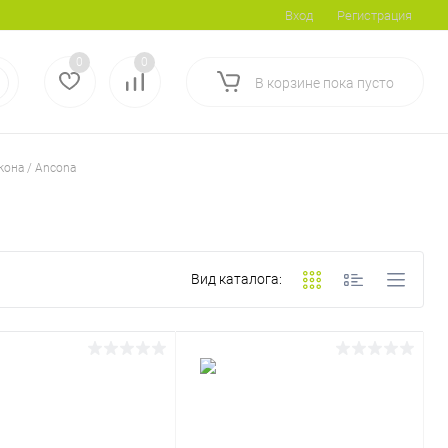
Вход
Регистрация
0
0
В корзине
пока
пусто
кона / Ancona
Вид каталога: