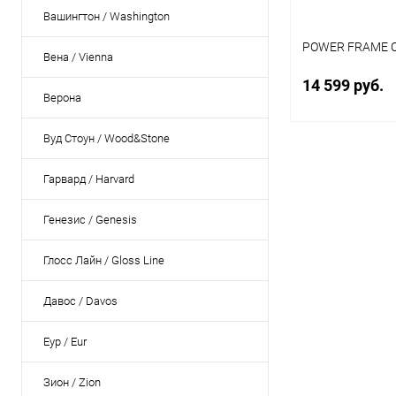
Вашингтон / Washington
POWER FRAME 
Вена / Vienna
14 599 руб.
Верона
Вуд Стоун / Wood&Stone
В 
Гарвард / Harvard
Купить в 1 кл
Генезис / Genesis
В избранное
Глосс Лайн / Gloss Line
Цвет каркаса
Алюминий мато
Давос / Davos
Еур / Eur
Зион / Zion