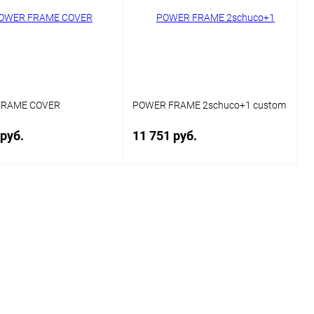
FRAME COVER
POWER FRAME 2schuco+1 custom
 руб.
11 751 руб.
В корзину
В корзину
ь в 1 клик
Сравнение
Купить в 1 клик
Сравнение
ранное
Под заказ
В избранное
В наличии
каса
Цвет каркаса
ий матовый
Черный