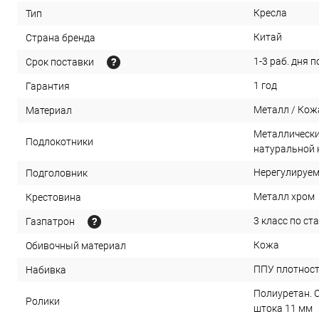
Кресла
Тип
Китай
Страна бренда
1-3 раб. дня 
Срок поставки
1 год
Гарантия
Металл / Кож
Материал
Металлически
Подлокотники
натуральной
Нерегулируем
Подголовник
Металл хром
Крестовина
3 класс по ст
Газпатрон
Кожа
Обивочный материал
ППУ плотност
Набивка
Полиуретан. 
Ролики
штока 11 мм