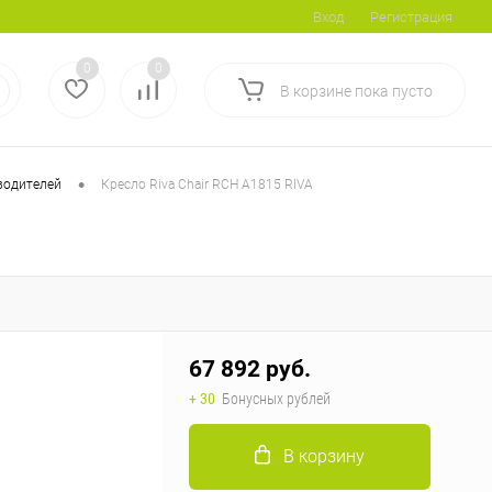
Вход
Регистрация
0
0
В корзине
пока
пусто
•
водителей
Кресло Riva Chair RCH A1815 RIVA
67 892 руб.
+ 30
Бонусных рублей
В корзину