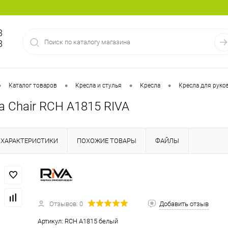
8
8
•
•
•
•
Каталог товаров
Кресла и стулья
Кресла
Кресла для руко
a Chair RCH A1815 RIVA
ХАРАКТЕРИСТИКИ
ПОХОЖИЕ ТОВАРЫ
ФАЙЛЫ
Отзывов: 0
Добавить отзыв
Артикул:
RCH A1815 белый