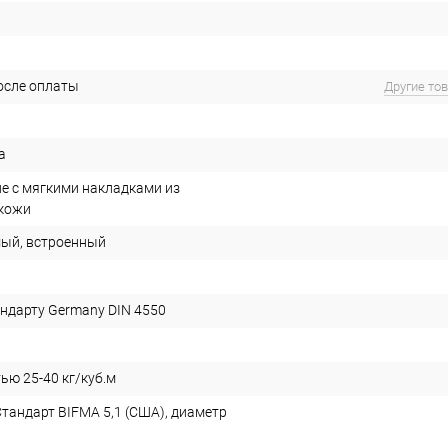
после оплаты
Другие то
а
е с мягкими накладками из
 кожи
ый, встроенный
андарту Germany DIN 4550
ью 25-40 кг/куб.м
Стандарт BIFMA 5,1 (США), диаметр