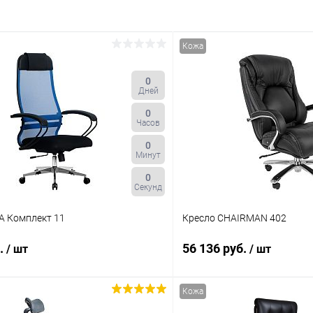
Кожа
0
Дней
0
Часов
0
Минут
0
Секунд
А Комплект 11
Кресло CHAIRMAN 402
б.
56 136 руб.
/ шт
/ шт
Кожа
В корзину
В корз