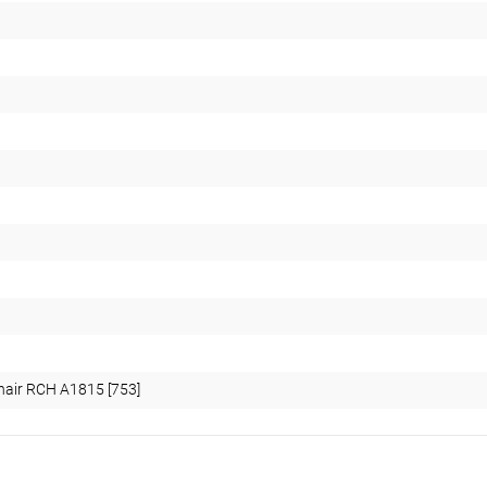
hair RCH A1815 [753]