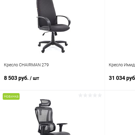
Купить в 1 клик
К сравнению
Купить в 1
В избранное
В наличии
В избранн
Цвет
Цвет
Крестовина
Кресло CHAIRMAN 279
Кресло Ими
хром овал
8 503 руб.
31 034 ру
/ шт
пластик пря
Новинка
В корзину
Купить в 1 клик
К сравнению
Купить в 1
В избранное
В наличии
В избранн