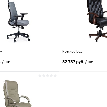
 клик
К сравнению
Купить в 1 клик
ое
В наличии
В избранное
Цвет
дж
Кресло Лорд
хром прямой
пластик трапеция
б.
32 737 руб.
/ шт
/ шт
мой
В корзину
В корз
 клик
К сравнению
Купить в 1 клик
ое
В наличии
В избранное