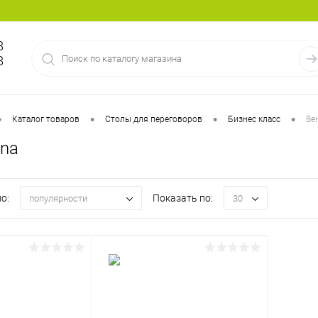
8
8
•
•
•
•
Каталог товаров
Столы для переговоров
Бизнес класс
Вен
nna
о:
Показать по:
популярности
30