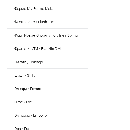
Фермо М / Fermo Metal
Флэш Люкс / Flash Lux
Форт, Ирвин, Спринг / Fort, Irvin, Spring
Франклин ДМ / Franklin DM
Чикаго / Chicago
Шифт / Shift
Эдвард / Edvard
Экзе / Exe
Эмпорио / Emporio
Эра / Era