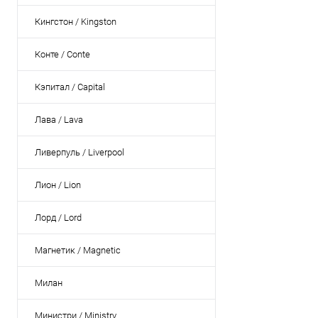
Кингстон / Kingston
Конте / Conte
Кэпитал / Capital
Лава / Lava
Ливерпуль / Liverpool
Лион / Lion
Лорд / Lord
Магнетик / Magnetic
Милан
Министри / Ministry