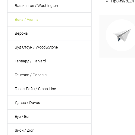
Производств
Вашингтон / Washington
Вена / Vienna
Верона
Вуд Стоун / Wood&Stone
Гарвард / Harvard
Генезис / Genesis
Глосс Лайн / Gloss Line
Давос / Davos
Еур / Eur
Зион / Zion