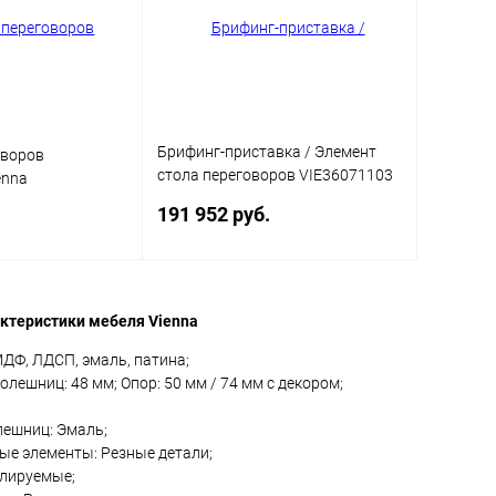
Брифинг-приставка / Элемент
оворов
стола переговоров VIE36071103
enna
Vienna
191 952 руб.
корзину
В корзину
ктеристики мебеля Vienna
ДФ, ЛДСП, эмаль, патина;
ик
Сравнение
Купить в 1 клик
Сравнение
олешниц: 48 мм; Опор: 50 мм / 74 мм с декором;
В наличии
В избранное
В наличии
лешниц: Эмаль;
Цвет
ые элементы: Резные детали;
улируемые;