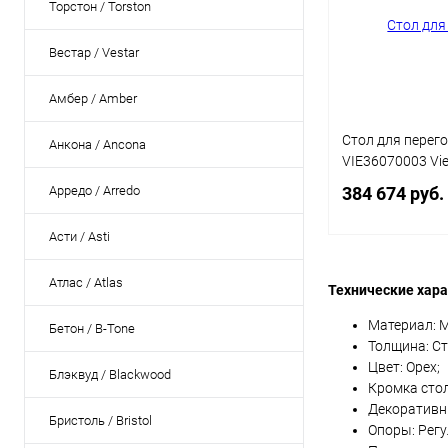
Торстон / Torston
Вестар / Vestar
Амбер / Amber
Стол для перег
Анкона / Ancona
VIE36070003 Vi
Арредо / Arredo
384 674 руб.
Асти / Asti
В 
Атлас / Atlas
Технические хара
Материал: М
Купить в 1 кл
Бетон / B-Tone
Толщина: Ст
В избранное
Цвет: Орех;
Блэквуд / Blackwood
Кромка сто
Цвет
Декоративн
Бристоль / Bristol
Опоры: Рег