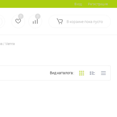
Вход
Регистрация
0
0
В корзине
пока
пусто
а / Vienna
Вид каталога: