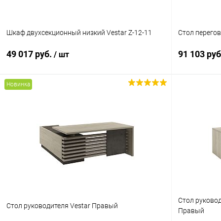
Шкаф двухсекционный низкий Vestar Z-12-11
Стол перегов
49 017 руб.
91 103 ру
/ шт
Новинка
В корзину
Купить в 1 клик
К сравнению
Купить в 1
В избранное
В наличии
В избранн
Цвет
Цвет
Стол руковод
Стол руководителя Vestar Правый
Правый