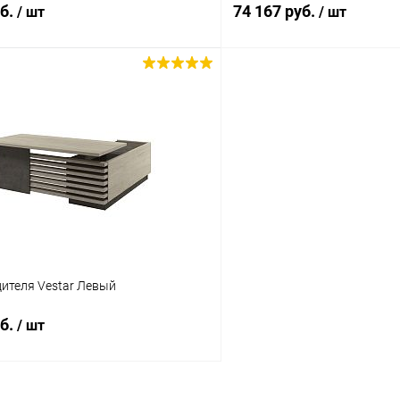
уб.
74 167 руб.
/ шт
/ шт
В корзину
В корз
 клик
К сравнению
Купить в 1 клик
ое
Под заказ
В избранное
Цвет
ителя Vestar Левый
200x203x75
220x203x75
уб.
/ шт
В корзину