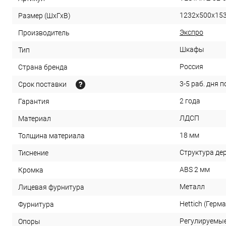
1232х500х15
Размер (ШхГхВ)
Экспро
Производитель
Шкафы
Тип
Россия
Страна бренда
3-5 раб. дня 
Срок поставки
2 года
Гарантия
ЛДСП
Материал
18 мм
Толщина материала
Структура де
Тиснение
ABS 2 мм
Кромка
Металл
Лицевая фурнитура
Hettich (Герм
Фурнитура
Регулируемы
Опоры