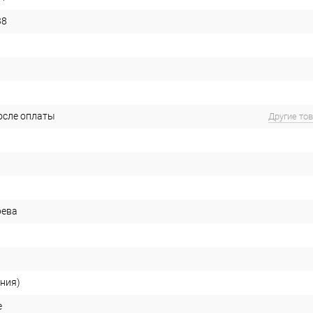
38
после оплаты
Другие то
рева
ания)
е