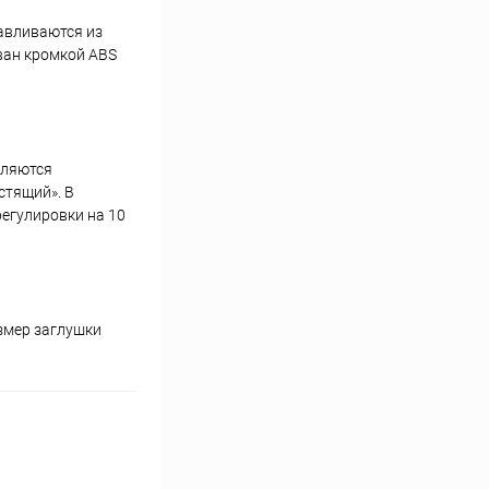
авливаются из
ван кромкой ABS
вляются
стящий». В
егулировки на 10
змер заглушки