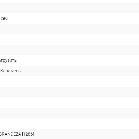
рева
агрузить
 Карамель
0
GRANDEZA [1286]