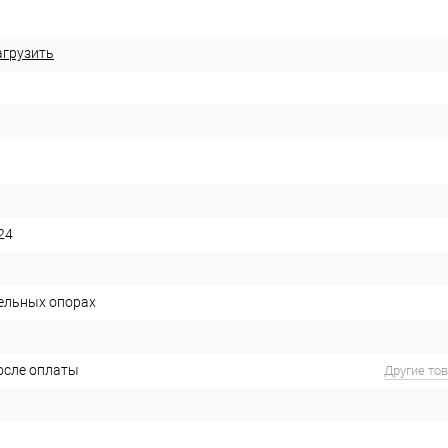
агрузить
24
ельных опорах
после оплаты
Другие то