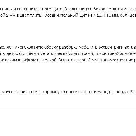
ешницы и соединительного щита. Столешница и боковые щиты изгот
й 2 мм в цвет плиты. Соединительный щит из ЛДСП 18 мм, облицо
зволяет многократную сборку-разборку мебели. В эксцентрики вста
ены декоративными металлическими уголками, покрытие «Хром бле
ическим штифтом и втулкой. Высота опоры 8 мм, с возможностью р
рямоугольной формы с прямоугольным отверстием под провода. Ра