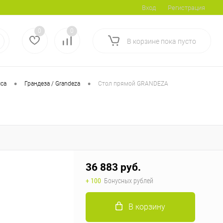
Вход
Регистрация
0
0
В корзине
пока
пусто
•
•
сса
Грандеза / Grandeza
Стол прямой GRANDEZA
36 883 руб.
+ 100
Бонусных рублей
В корзину