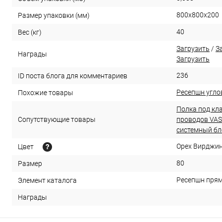
800х800х200
Размер упаковки (мм)
40
Вес (кг)
Загрузить
/
З
Награды
Загрузить
236
ID поста блога для комментариев
Ресепшн угло
Похожие товары
Полка под кл
Сопутствующие товары
проводов VA
системный бл
Орех Вирджи
Цвет
80
Размер
Ресепшн прямо
Элемент каталога
Награды