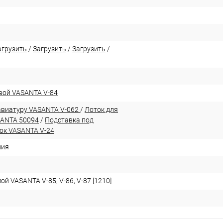
агрузить
/
Загрузить
/
Загрузить
/
вой VASANTA V-84
авиатуру VASANTA V-062
/
Лоток для
SANTA 50094
/
Подставка под
ок VASANTA V-24
ния
й VASANTA V-85, V-86, V-87 [1210]