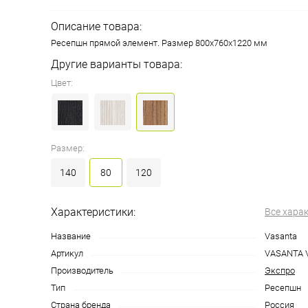
Описание товара:
Ресепшн прямой элемент. Размер 800х760х1220 мм
Другие варианты товара:
Цвет:
Размер:
140
80
120
Характеристики:
Все хара
Название
Vasanta
Артикул
VASANTA 
Производитель
Экспро
Тип
Ресепшн
Страна бренда
Россия