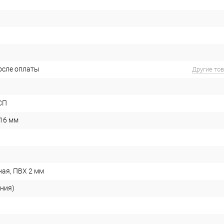
после оплаты
Другие то
СП
 16 мм
ая, ПВХ 2 мм
ания)