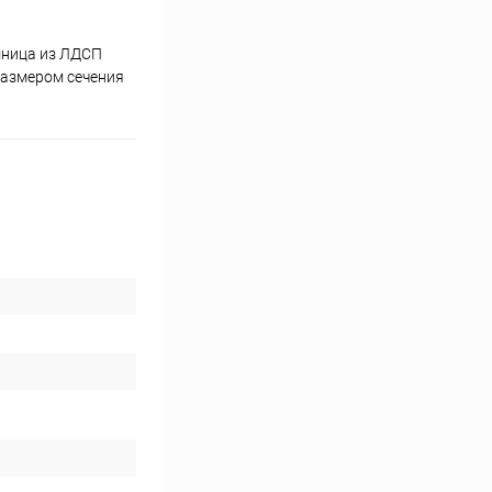
ешница из ЛДСП
размером сечения