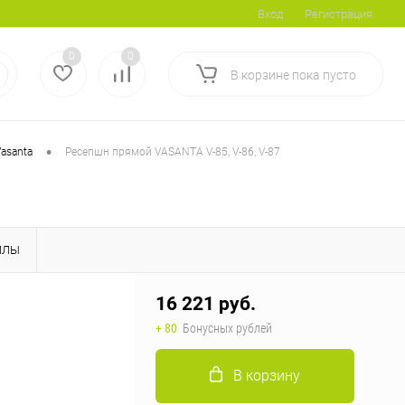
Вход
Регистрация
0
0
В корзине
пока
пусто
•
Vasanta
Ресепшн прямой VASANTA V-85, V-86, V-87
ЙЛЫ
16 221 руб.
+ 80
Бонусных рублей
В корзину