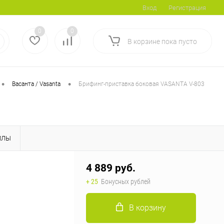
Вход
Регистрация
0
0
В корзине
пока
пусто
•
•
Васанта / Vasanta
Брифинг-приставка боковая VASANTA V-803
ЙЛЫ
4 889 руб.
+ 25
Бонусных рублей
В корзину