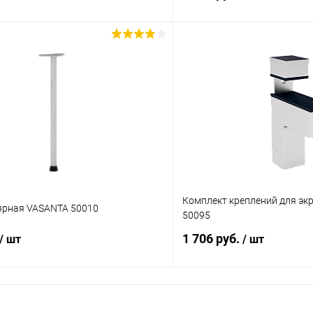
В корзину
В корз
 клик
К сравнению
Купить в 1 клик
ое
В наличии
В избранное
Цвет
Размер
Комплект креплений для эк
ярная VASANTA 50010
50095
120
140
180
160
140
1 706 руб.
/ шт
/ шт
В корзину
В корз