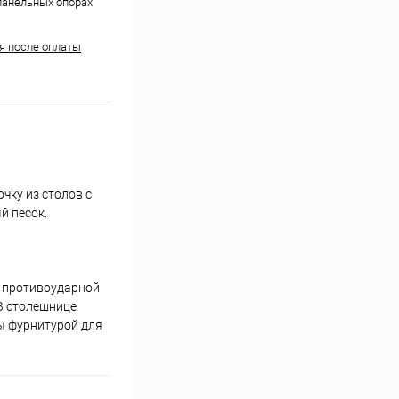
панельных опорах
ня после оплаты
чку из столов с
й песок.
ы противоударной
 В столешнице
ы фурнитурой для