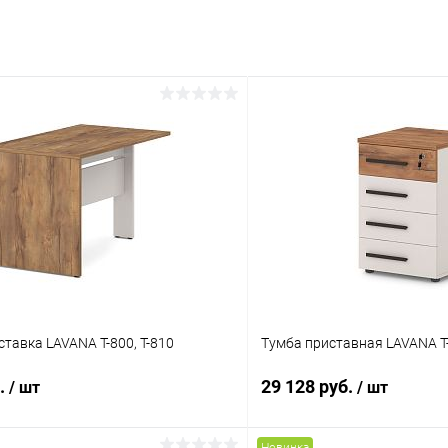
тавка LAVANA Т-800, Т-810
Тумба приставная LAVANA T
б.
29 128 руб.
/ шт
/ шт