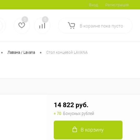
Вход
Регистрация
0
0
В корзине
пока
пусто
•
•
Лавана / Lavana
Стол концевой LAVANA
14 822 руб.
+ 70
Бонусных рублей
В корзину