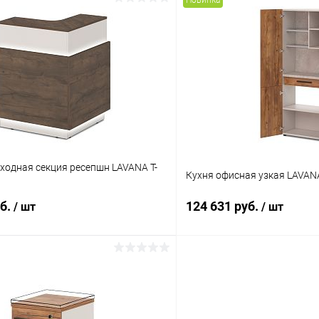
Новинка
В корзину
В корз
 клик
К сравнению
Купить в 1 клик
ое
В наличии
В избранное
Цвет
ходная секция ресепшн LAVANA T-
Кухня офисная узкая LAVANA
уб.
124 631 руб.
/ шт
/ шт
В корзину
В корз
 клик
К сравнению
Купить в 1 клик