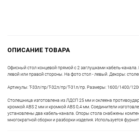
ОПИСАНИЕ ТОВАРА
Офисный стол концевой прямой с 2 заглушками кабель-канала. 
левой или правой стороны. На фото стол - левый. Декоры: стол
Артикулы: T-33л/пр/T-32л/пр/T-31л/пр. Размеры: 1600/1400/1200
Столешница изготовлена из ЛДСП 25 мм и оклеена противоудар
кромкой ABS 2 мм и кромкой ABS 0,4 мм. Соединители изготовл
установлены два кабель-канала. Опоры стола снабжены компе
многократной сборки и разборки изделия. Используется фурни