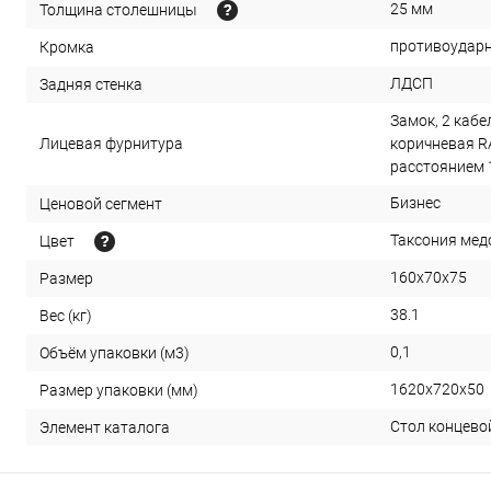
25 мм
Толщина столешницы
противоударн
Кромка
ЛДСП
Задняя стенка
Замок, 2 кабе
Лицевая фурнитура
коричневая R
расстоянием 
Бизнес
Ценовой сегмент
Таксония мед
Цвет
160x70x75
Размер
38.1
Вес (кг)
0,1
Объём упаковки (м3)
1620х720х50
Размер упаковки (мм)
Стол концево
Элемент каталога