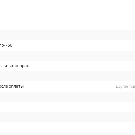
пр-766
ельных опорах
после оплаты
Другие то