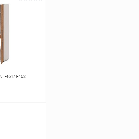
ину
К сравнению
В наличии
 T-461/Т-462
ину
К сравнению