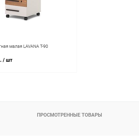
ое
В наличии
В избранное
Цвет
тная малая LAVANA T-90
б.
/ шт
В корзину
 клик
К сравнению
ое
В наличии
ПРОСМОТРЕННЫЕ ТОВАРЫ