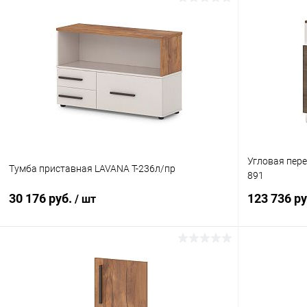
В корзину
Купить в 1 клик
К сравнению
Купить в 1
В избранное
В наличии
В избранн
Цвет
Цвет
Угловая пере
Тумба приставная LAVANA T-236л/пр
891
30 176 руб.
123 736 р
/ шт
В корзину
Купить в 1 клик
К сравнению
Купить в 1