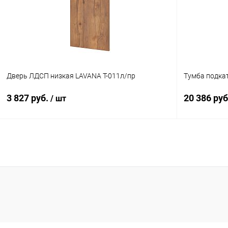
В избранное
В наличии
В избранн
Цвет
Цвет
Дверь ЛДСП низкая LAVANA T-011л/пр
Тумба подка
3 827 руб.
20 386 ру
/ шт
В корзину
Купить в 1 клик
К сравнению
Купить в 1
В избранное
В наличии
В избранн
Цвет
Цвет