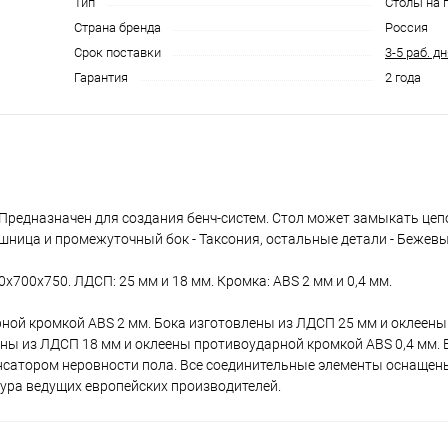
Тип
Столы на 
Страна бренда
Россия
Срок поставки
3-5 раб. д
Гарантия
2 года
Предназначен для создания бенч-систем. Стол может замыкать цепо
ешница и промежуточный бок - Таксония, остальные детали - Бежевы
х700х750. ЛДСП: 25 мм и 18 мм. Кромка: ABS 2 мм и 0,4 мм.
ной кромкой ABS 2 мм. Бока изготовлены из ЛДСП 25 мм и оклеен
ены из ЛДСП 18 мм и оклеены противоударной кромкой ABS 0,4 мм.
нсатором неровности пола. Все соединительные элементы оснащен
тура ведущих европейских производителей.