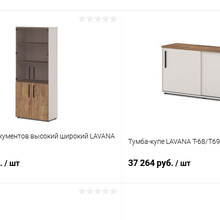
кументов высокий широкий LAVANA
Тумба-купе LAVANA T-68/Т69
б.
37 264 руб.
/ шт
/ шт
В корзину
В корз