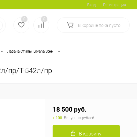
Вход
Регистрация
0
0
В корзине
пока
пусто
•
•
Лавана Стиль/ Lavana Steel
л/пр/Т-542л/пр
18 500 руб.
+ 100
Бонусных рублей
В корзину