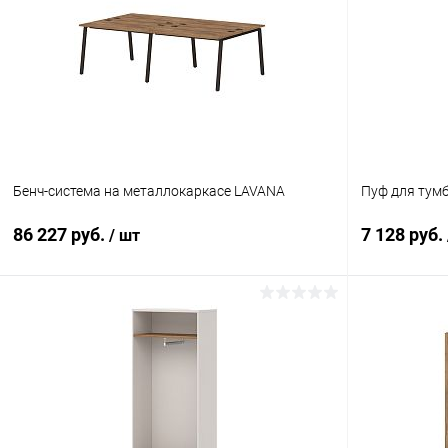
Купить в 1 клик
К сравнению
Купить в 1
В избранное
В наличии
В избранн
Цвет
Цвет
Размер
Бенч-система на металлокаркасе LAVANA
Пуф для тум
120x143x75
140x143x75
160x143x75
86 227 руб.
7 128 руб.
/ шт
180x143x75
В корзину
Купить в 1 клик
К сравнению
Купить в 1
В избранное
В наличии
В избранн
Цвет
Цвет