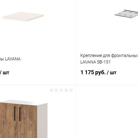
 клик
К сравнению
Купить в 1 клик
ое
В наличии
В избранное
Цвет
Крепление для фронтальных
бы LAVANA
LAVANA SB-151
1 175 руб.
/ шт
/ шт
В корзину
В корз
 клик
К сравнению
Купить в 1 клик
ое
Под заказ
В избранное