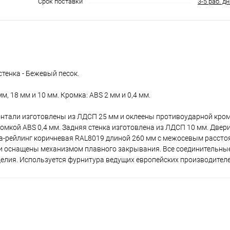
Срок поставки
3-5 раб. д
тенка - Бежевый песок.
м, 18 мм и 10 мм. Кромка: ABS 2 мм и 0,4 мм.
онтали изготовлены из ЛДСП 25 мм и оклеены противоударной кром
мкой ABS 0,4 мм. Задняя стенка изготовлена из ЛДСП 10 мм. Двер
а-рейлинг коричневая RAL8019 длиной 260 мм с межосевым рассто
и оснащены механизмом плавного закрывания. Все соединительны
елия. Используется фурнитура ведущих европейских производителе