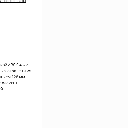
ня после оплаты
кой ABS 0,4 мм.
и изготовлены из
янием 128 мм.
е элементы
й.