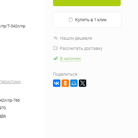
Купить в 1 клик
/пр/Т-542л/пр
Нашли дешевле
Рассчитать доставку
В наличии
Поделиться
ктеристики
542л/пр-766
970
ейд