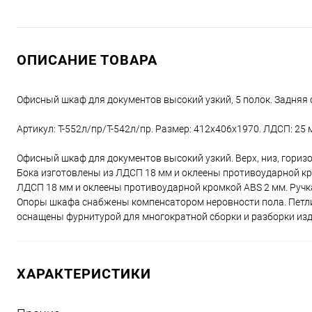
ОПИСАНИЕ ТОВАРА
Офисный шкаф для документов высокий узкий, 5 полок. Задняя с
Артикул: T-552л/пр/Т-542л/пр. Размер: 412х406х1970. ЛДСП: 25 м
Офисный шкаф для документов высокий узкий. Верх, низ, гориз
Бока изготовлены из ЛДСП 18 мм и оклеены противоударной кро
ЛДСП 18 мм и оклеены противоударной кромкой ABS 2 мм. Ручк
Опоры шкафа снабжены компенсатором неровности пола. Петл
оснащены фурнитурой для многократной сборки и разборки изд
ХАРАКТЕРИСТИКИ