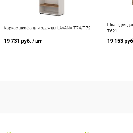
Размер
Шкаф для до
Каркас шкафа для одежды LAVANA T-74/T-72
Т-621
240x143x75
280x143x75
320x143x75
19 731 руб.
19 153 ру
/ шт
360x143x75.
360x143x75
420x143x75
480x143x75
540x143x75
В корзину
Купить в 1 клик
К сравнению
Купить в 1
В избранное
В наличии
В избранн
Цвет
Цвет