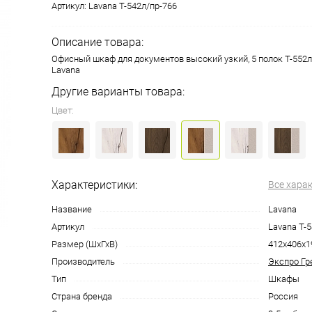
Артикул:
Lavana Т-542л/пр-766
Описание товара:
Офисный шкаф для документов высокий узкий, 5 полок T-552л
Lavana
Другие варианты товара:
Цвет:
Характеристики:
Все хара
Название
Lavana
Артикул
Lavana Т-
Размер (ШхГхВ)
412х406х1
Производитель
Экспро Гр
Тип
Шкафы
Страна бренда
Россия