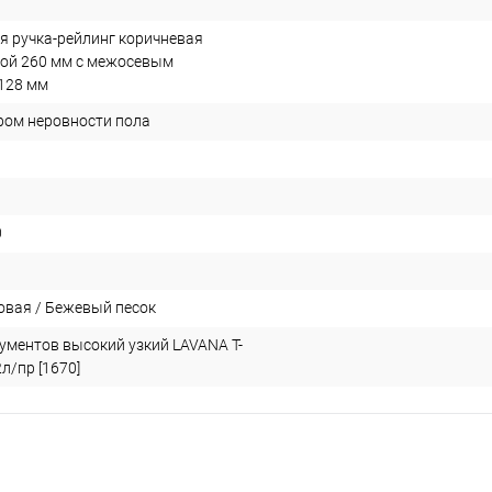
я ручка-рейлинг коричневая
ой 260 мм с межосевым
128 мм
ром неровности пола
0
овая / Бежевый песок
ументов высокий узкий LAVANA T-
л/пр [1670]