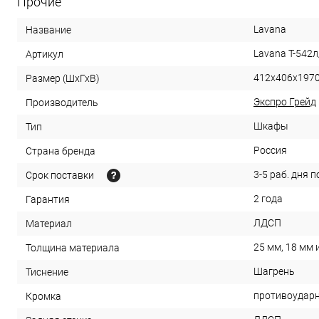
Прочие
Lavana
Название
Lavana Т-542л
Артикул
412х406х197
Размер (ШхГхВ)
Экспро Грейд
Производитель
Шкафы
Тип
Россия
Страна бренда
3-5 раб. дня 
Срок поставки
2 года
Гарантия
ЛДСП
Материал
25 мм, 18 мм 
Толщина материала
Шагрень
Тиснение
противоударн
Кромка