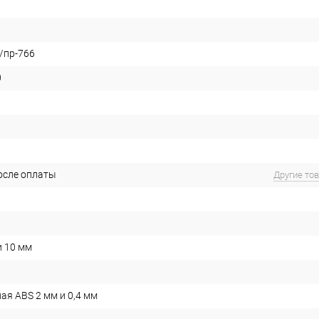
/пр-766
0
после оплаты
Другие то
и 10 мм
ая ABS 2 мм и 0,4 мм