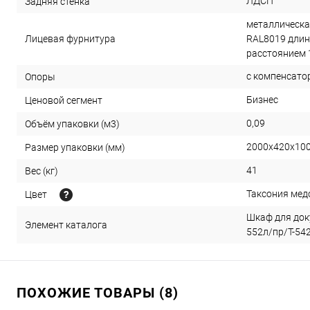
ЛДСП
Задняя стенка
металлическа
Лицевая фурнитура
RAL8019 длин
расстоянием 
с компенсато
Опоры
Бизнес
Ценовой сегмент
0,09
Объём упаковки (м3)
2000х420х10
Размер упаковки (мм)
41
Вес (кг)
Таксония мед
Цвет
Шкаф для док
Элемент каталога
552л/пр/Т-542
ПОХОЖИЕ ТОВАРЫ (8)