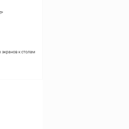
К сравнению
В наличии
 экранов к столам
ину
К сравнению
В наличии