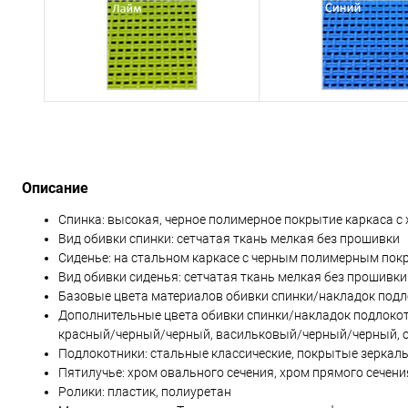
Описание
Спинка: высокая, черное полимерное покрытие каркаса 
Вид обивки спинки: сетчатая ткань мелкая без прошивки
Сиденье: на стальном каркасе с черным полимерным пок
Вид обивки сиденья: сетчатая ткань мелкая без прошивки
Базовые цвета материалов обивки спинки/накладок под
Дополнительные цвета обивки спинки/накладок подлоко
красный/черный/черный, васильковый/черный/черный, 
Подлокотники: стальные классические, покрытые зеркал
Пятилучье: хром овального сечения, хром прямого сечени
Ролики: пластик, полиуретан