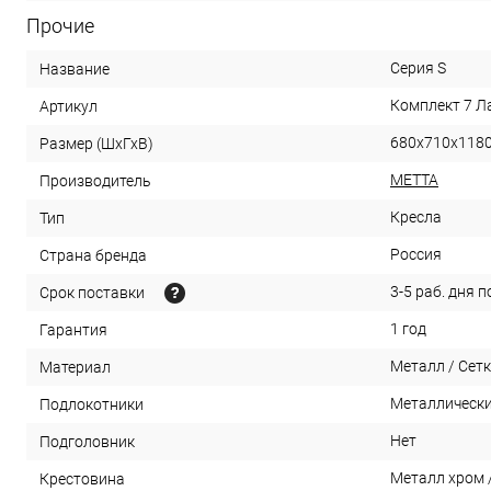
Прочие
Серия S
Название
Комплект 7 Л
Артикул
680х710х1180
Размер (ШхГхВ)
МЕТТА
Производитель
Кресла
Тип
Россия
Страна бренда
3-5 раб. дня 
Срок поставки
1 год
Гарантия
Металл / Сет
Материал
Металлически
Подлокотники
Нет
Подголовник
Металл хром 
Крестовина