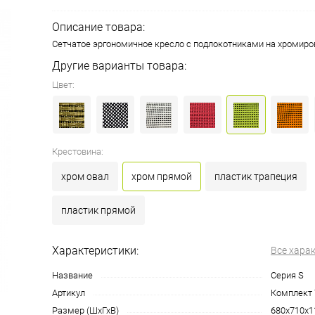
Описание товара:
Сетчатое эргономичное кресло с подлокотниками на хромир
Другие варианты товара:
Цвет:
Крестовина:
хром овал
хром прямой
пластик трапеция
пластик прямой
Характеристики:
Все хара
Название
Серия S
Артикул
Комплект 
Размер (ШхГхВ)
680х710х1