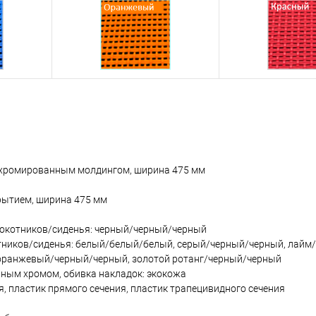
с хромированным молдингом, ширина 475 мм
рытием, ширина 475 мм
локотников/сиденья: черный/черный/черный
тников/сиденья: белый/белый/белый, серый/черный/черный, лайм
оранжевый/черный/черный, золотой ротанг/черный/черный
ьным хромом, обивка накладок: экокожа
я, пластик прямого сечения, пластик трапецивидного сечения