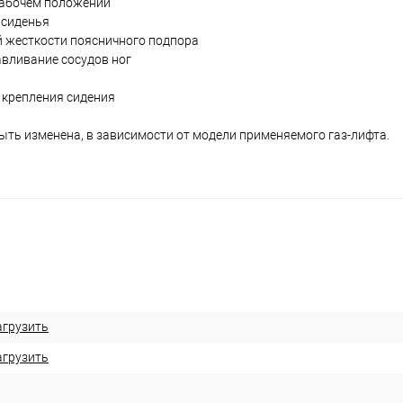
рабочем положении
 сиденья
й жесткости поясничного подпора
авливание сосудов ног
 крепления сидения
ть изменена, в зависимости от модели применяемого газ-лифта.
агрузить
агрузить