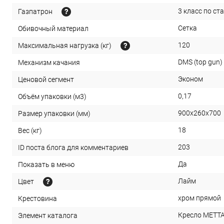
3 класс по ст
Газпатрон
Сетка
Обивочный материал
120
Максимальная нагрузка (кг)
DMS (top gun)
Механизм качания
Эконом
Ценовой сегмент
0,17
Объём упаковки (м3)
900х260х700
Размер упаковки (мм)
18
Вес (кг)
203
ID поста блога для комментариев
Да
Показать в меню
Лайм
Цвет
хром прямой
Крестовина
Кресло МЕТТА 
Элемент каталога