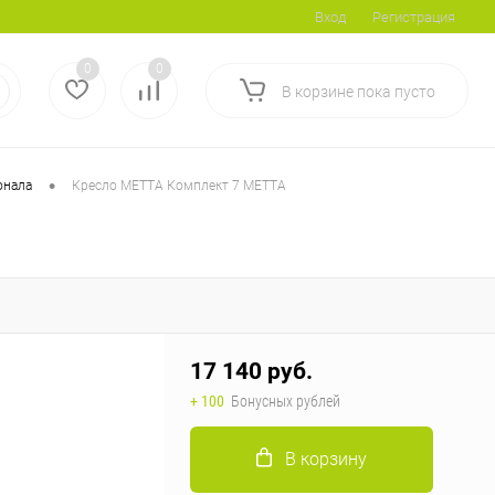
Вход
Регистрация
0
0
В корзине
пока
пусто
•
онала
Кресло МЕТТА Комплект 7 МЕТТА
17 140 руб.
+ 100
Бонусных рублей
В корзину