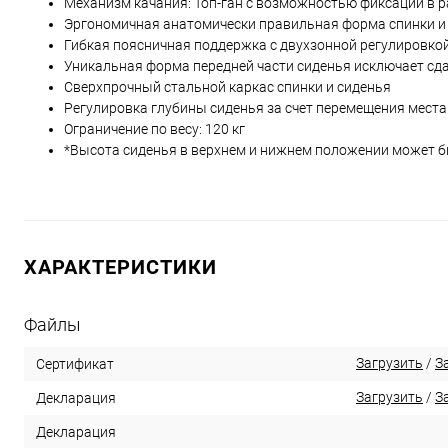
Механизм качания: Топ-ган с возможностью фиксации в 
Эргономичная анатомически правильная форма спинки и
Гибкая поясничная поддержка с двухзонной регулировко
Уникальная форма передней части сиденья исключает сд
Сверхпрочный стальной каркас спинки и сиденья
Регулировка глубины сиденья за счет перемещения места
Ограничение по весу: 120 кг
*Высота сиденья в верхнем и нижнем положении может бы
ХАРАКТЕРИСТИКИ
Файлы
Загрузить
/
З
Сертификат
Загрузить
/
З
Декларация
Декларация