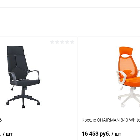
6
Кресло CHAIRMAN 840 Whit
б.
16 453 руб.
/ шт
/ шт