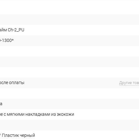
айм Ch-2_PU
-1300*
после оплаты
Другие то
ка
е с мягкими накладками из экокожи
/ Пластик черный