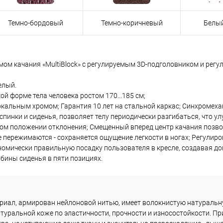
Темно-бордовый
Темно-коричневый
_
Белы
змом качания «MultiBlock» с регулируемым 3D-подголовником и рег
елый.
й форме тела человека ростом 170...185 см;
ркальным хромом; Гарантия 10 лет на стальной каркас; Синхромех
инки и сиденья, позволяет телу периодически разгибаться, что ул
ом положении отклонения; Смещенный вперед центр качания позво
не пережимаются - сохраняется ощущение легкости в ногах; Регулир
номически правильную посадку пользователя в кресле, создавая д
бины сиденья в пяти позициях.
риал, армирован нейлоновой нитью, имеет волокнистую натуральн
туральной коже по эластичности, прочности и износостойкости. Пр