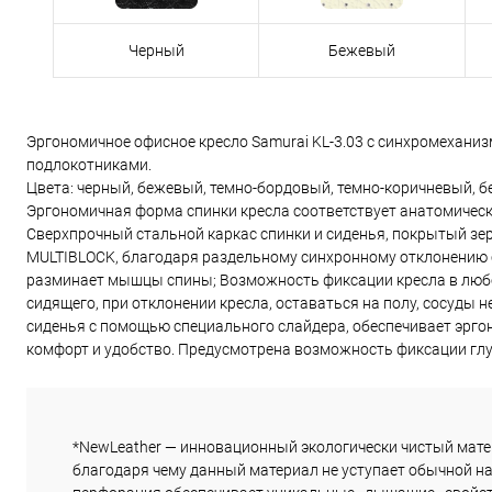
_
Черный
_
Бежевый
Эргономичное офисное кресло Samurai KL-3.03 с синхромехани
подлокотниками.
Цвета: черный, бежевый, темно-бордовый, темно-коричневый, б
Эргономичная форма спинки кресла соответствует анатомическо
Сверхпрочный стальной каркас спинки и сиденья, покрытый зе
MULTIBLOCK, благодаря раздельному синхронному отклонению сп
разминает мышцы спины; Возможность фиксации кресла в люб
сидящего, при отклонении кресла, оставаться на полу, сосуды 
сиденья с помощью специального слайдера, обеспечивает эрго
комфорт и удобство. Предусмотрена возможность фиксации глу
*NewLeather — инновационный экологически чистый мате
благодаря чему данный материал не уступает обычной на