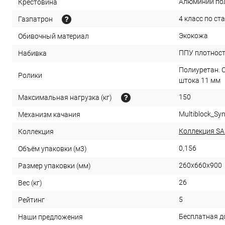
Алюминий по
Крестовина
4 класс по ст
Газпатрон
Экокожа
Обивочный материал
ППУ плотност
Набивка
Полиуретан. 
Ролики
штока 11 мм
150
Максимальная нагрузка (кг)
Multiblock_Sy
Механизм качания
Коллекция S
Коллекция
0,156
Объём упаковки (м3)
260х660х900
Размер упаковки (мм)
26
Вес (кг)
5
Рейтинг
Бесплатная д
Наши предложения