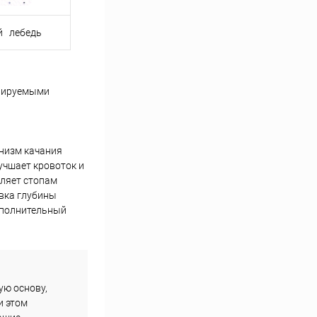
й
_
лебедь
улируемыми
анизм качания
учшает кровоток и
ляет стопам
овка глубины
ополнительный
ую основу,
и этом