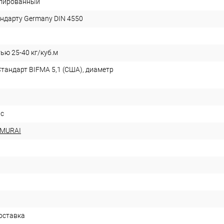
лированный
андарту Germany DIN 4550
ью 25-40 кг/куб.м
Стандарт BIFMA 5,1 (США), диаметр
nc
AMURAI
оставка