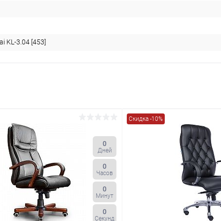
i KL-3.04 [453]
Скидка -10%
0
Дней
0
Часов
0
Минут
0
Секунд