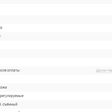
ый
0
после оплаты
Другие то
кожа
 регулируемые
й, съёмный