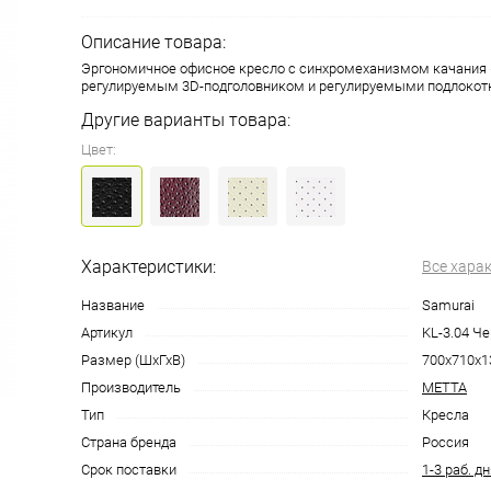
Описание товара:
Эргономичное офисное кресло с синхромеханизмом качания «
регулируемым 3D-подголовником и регулируемыми подлоко
Другие варианты товара:
Цвет:
Характеристики:
Все хара
Название
Samurai
Артикул
KL-3.04 Ч
Размер (ШхГхВ)
700x710x1
Производитель
МЕТТА
Тип
Кресла
Страна бренда
Россия
Срок поставки
1-3 раб. д