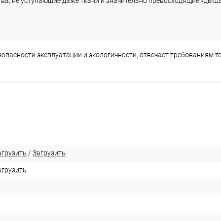
ва, не уступающие даже ткани и значительно превосходящие «дыш
опасности эксплуатации и экологичности, отвечает требованиям т
агрузить
/
Загрузить
агрузить