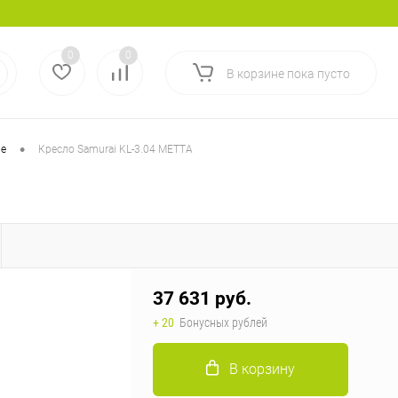
Ваш город:
Определение
Вход
Регистрация
0
0
В корзине
пока
пусто
•
ые
Кресло Samurai KL-3.04 МЕТТА
37 631 руб.
+ 20
Бонусных рублей
В корзину