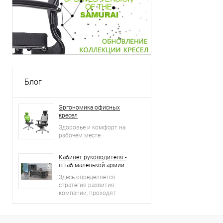
Блог
Эргономика офисных
кресел
Здоровье и комфорт на
рабочем месте.
Кабинет руководителя -
штаб маленькой армии.
Здесь определяется
стратегия развития
компании, проходят
встречи и переговоры с
деловыми партнерами.