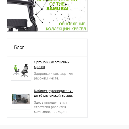
Блог
Эргономика офисных
кресел
Здоровье и комфорт на
рабочем месте.
Кабинет руководителя -
штаб маленькой армии.
Здесь определяется
стратегия развития
компании, проходят
встречи и переговоры с
деловыми партнерами.