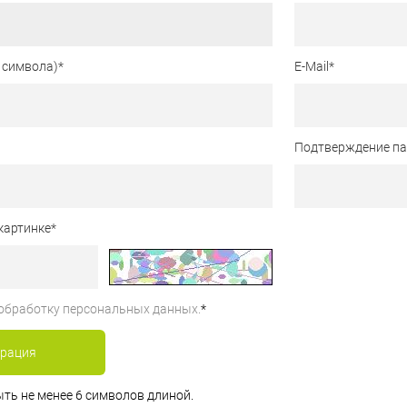
 символа)
*
E-Mail
*
Подтверждение п
картинке
*
обработку персональных данных.
*
ть не менее 6 символов длиной.