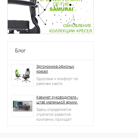
Блог
Эргономика офисных
кресел
Здоровье и комфорт на
рабочем месте.
Кабинет руководителя -
штаб маленькой армии.
Здесь определяется
стратегия развития
компании, проходят
встречи и переговоры с
деловыми партнерами.