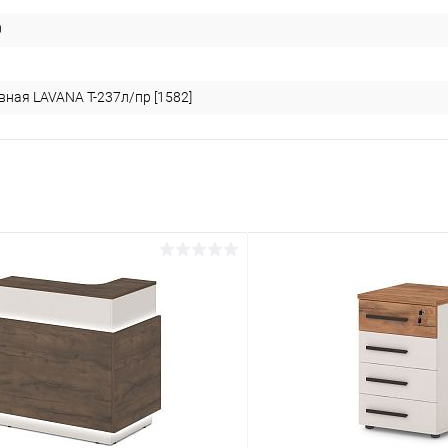
0
вная LAVANA T-237л/пр [1582]