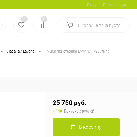
Вход
Регистрация
0
0
В корзине
пока
пусто
•
•
Лавана / Lavana
Тумба приставная LAVANA T-237л/пр
25 750 руб.
+ 140
Бонусных рублей
В корзину