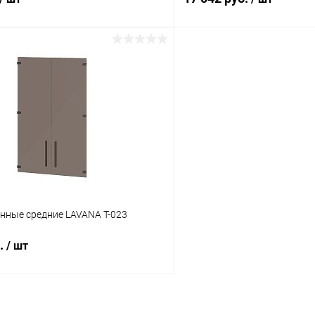
В корзину
В корз
 клик
К сравнению
Купить в 1 клик
ое
В наличии
В избранное
Цвет
нные средние LAVANA T-023
б.
/ шт
В корзину