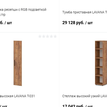
ка ресепшн с RGB подсветкой
Тумба приставная LAVANA T
л/пр
уб.
29 128 руб.
/ шт
/ шт
В корзину
В корз
 клик
К сравнению
Купить в 1 клик
ое
Под заказ
В избранное
Цвет
высокая LAVANA T-031
Стеллаж высокий узкий LAVA
17 042 руб.
/ шт
/ шт