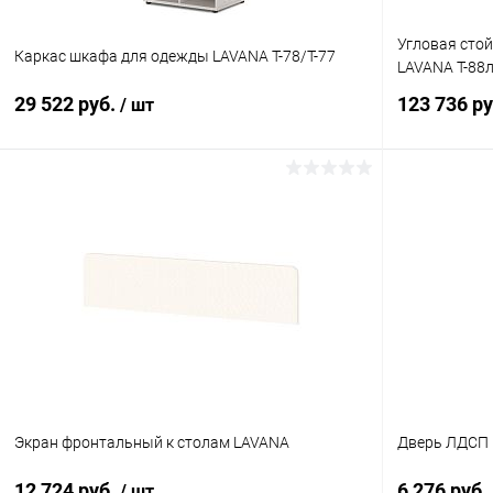
Угловая стой
Каркас шкафа для одежды LAVANA T-78/T-77
LAVANA T-88
29 522 руб.
123 736 р
/ шт
В корзину
Купить в 1 клик
К сравнению
Купить в 1
В избранное
В наличии
В избранн
Цвет
Цвет
Экран фронтальный к столам LAVANA
Дверь ЛДСП 
12 724 руб.
6 276 руб.
/ шт