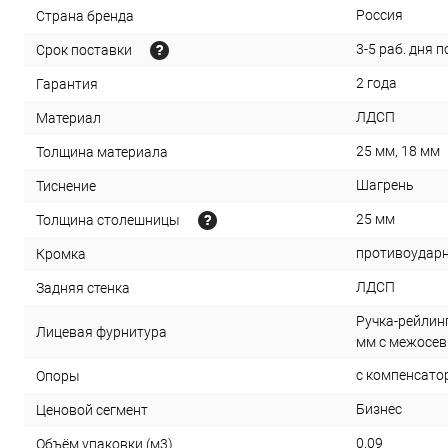
Россия
Страна бренда
3-5 раб. дня 
Срок поставки
2 года
Гарантия
ЛДСП
Материал
25 мм, 18 мм
Толщина материала
Шагрень
Тиснение
25 мм
Толщина столешницы
противоударн
Кромка
ЛДСП
Задняя стенка
Ручка-рейлин
Лицевая фурнитура
мм с межосев
с компенсато
Опоры
Бизнес
Ценовой сегмент
0,09
Объём упаковки (м3)