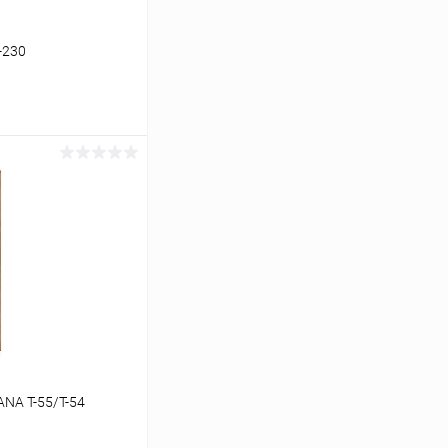
-230
ину
К сравнению
В наличии
NA T-55/Т-54