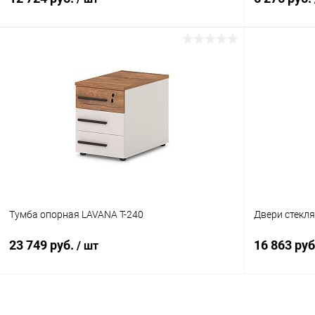
В корзину
Купить в 1 клик
К сравнению
Купить в 1
В избранное
В наличии
В избранн
Цвет
Цвет
Размер
Тумба опорная LAVANA T-240
Двери стекля
180
160
120
140
23 749 руб.
16 863 ру
/ шт
В корзину