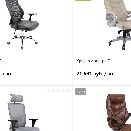
9
Кресло Аллегро PL
б.
21 631 руб.
/ шт
/ шт
Кожа
В корзину
В корз
 клик
К сравнению
Купить в 1 клик
ое
Под заказ
В избранное