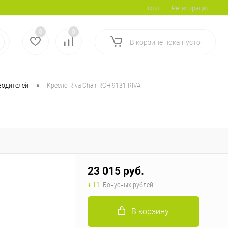
Вход
Регистрация
0
0
В корзине
пока
пусто
•
водителей
Кресло Riva Chair RCH 9131 RIVA
23 015 руб.
+ 11
Бонусных рублей
В корзину