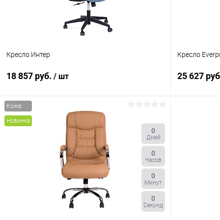
Цвет
Цвет
Кресло Интер
Кресло Everpr
18 857 руб.
25 627 ру
/ шт
Кожа
В корзину
Новинка
0
Дней
Купить в 1 клик
К сравнению
Купить в 1
0
В избранное
В наличии
В избранн
Часов
Цвет
Цвет
0
Минут
0
Секунд