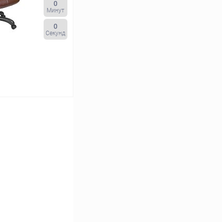
0
Минут
0
Секунд
ветная
Кожа черная
ину
К сравнению
Под заказ