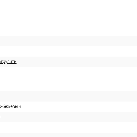
агрузить
о-бежевый
0