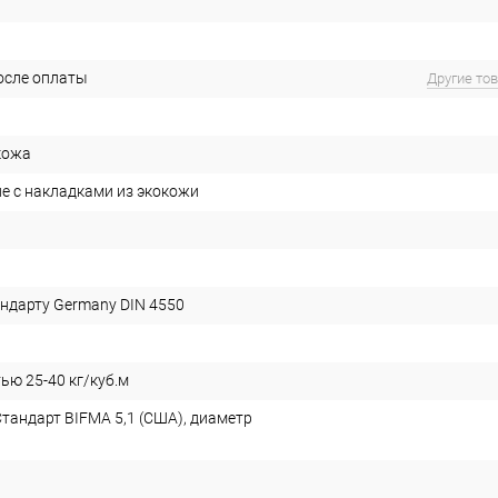
после оплаты
Другие то
кожа
е с накладками из экокожи
андарту Germany DIN 4550
ью 25-40 кг/куб.м
Стандарт BIFMA 5,1 (США), диаметр