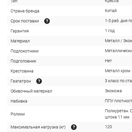
Кресла
Тип
Китай
Страна бренда
1-3 раб. дня 
Срок поставки
1 год
Гарантия
Металл / Эко
Материал
Металлически
Подлокотники
Нет
Подголовник
Металл хром
Крестовина
3 класс по ст
Газпатрон
Экокожа
Обивочный материал
ППУ плотност
Набивка
Полиуретан. 
Ролики
штока 11 мм
120
Максимальная нагрузка (кг)