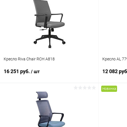
Кресло Riva Chair RCH A818
Кресло AL 77
16 251 руб.
12 082 ру
/ шт
Новинка
В корзину
Купить в 1 клик
К сравнению
Купить в 1
В избранное
В наличии
В избранн