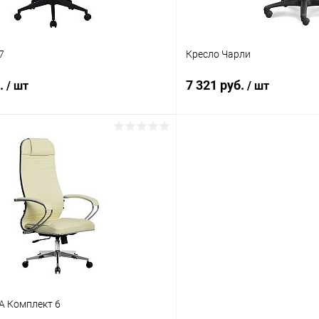
7
Кресло Чарли
б.
7 321 руб.
/ шт
/ шт
В корзину
В корз
 клик
К сравнению
Купить в 1 клик
ое
В наличии
В избранное
Обивочный материал
Ткань С
Ткань JP
Ткань T
Эко-кожа цветная
А Комплект 6
Крестовина