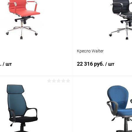
Кресло Walter
б.
22 316 руб.
/ шт
/ шт
В корзину
В корз
 клик
К сравнению
Купить в 1 клик
ое
Под заказ
В избранное
Цвет