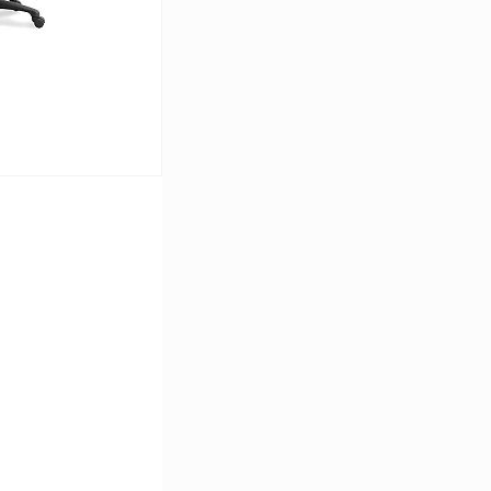
ину
К сравнению
В наличии
W
Эко-кожа черная