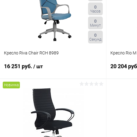
0
Часов
0
Минут
0
Секунд
Кресло Riva Chair RCH 8989
Кресло Rio M
16 251 руб.
20 204 ру
/ шт
Новинка
В корзину
Купить в 1 клик
К сравнению
Купить в 1
В избранное
В наличии
В избранн
Цвет
Цвет