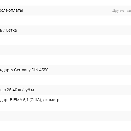
после оплаты
Другие то
ь / Сетка
андарту Germany DIN 4550
ью 25-40 кг/куб.м
дарт BIFMA 5,1 (США), диаметр