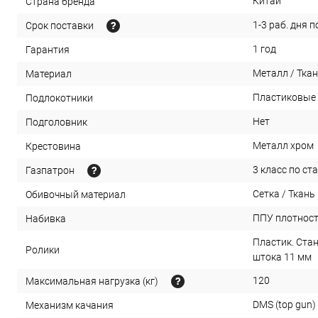
Китай
Страна бренда
1-3 раб. дня 
Срок поставки
1 год
Гарантия
Металл / Ткан
Материал
Пластиковые
Подлокотники
Нет
Подголовник
Металл хром
Крестовина
3 класс по ст
Газпатрон
Сетка / Ткань
Обивочный материал
ППУ плотност
Набивка
Пластик. Стан
Ролики
штока 11 мм
120
Максимальная нагрузка (кг)
DMS (top gun)
Механизм качания