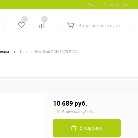
Вход
Регистрация
0
0
В корзине
пока
пусто
•
онала
Кресло Riva Chair RCH 8075 RIVA
10 689 руб.
+ 10
Бонусных рублей
В корзину