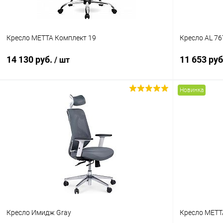
Цвет пластика
Кресло МЕТТА Комплект 19
Кресло AL 76
Черный
Серый
14 130 руб.
11 653 ру
/ шт
Новинка
В корзину
Купить в 1 клик
К сравнению
Купить в 1
В избранное
В наличии
В избранн
Цвет
Цвет
Крестовина
Кресло Имидж Gray
Кресло МЕТТ