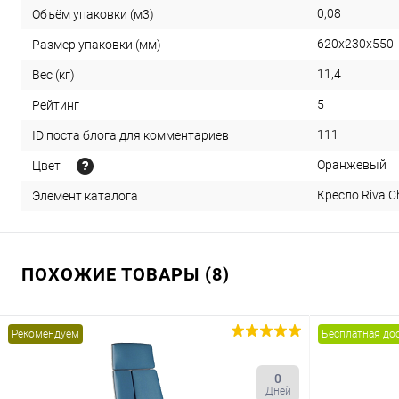
0,08
Объём упаковки (м3)
620x230x550
Размер упаковки (мм)
11,4
Вес (кг)
5
Рейтинг
111
ID поста блога для комментариев
Оранжевый
Цвет
Кресло Riva C
Элемент каталога
ПОХОЖИЕ ТОВАРЫ (8)
Рекомендуем
Бесплатная до
0
Дней