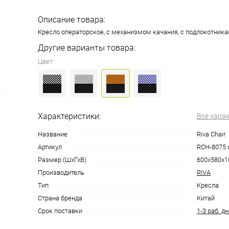
Описание товара:
Кресло операторское, с механизмом качания, с подлокотника
Другие варианты товара:
Цвет:
Характеристики:
Все хара
Название
Riva Chair
Артикул
RCH-8075
Размер (ШхГхВ)
600х580х1
Производитель
RIVA
Тип
Кресла
Страна бренда
Китай
Срок поставки
1-3 раб. д