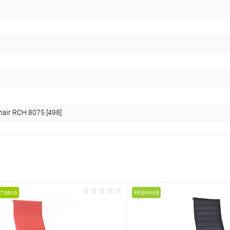
hair RCH 8075 [498]
ставка
Новинка