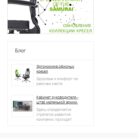
Блог
Эргономика офисных
кресел
Здоровье и комфорт на
рабочем месте.
Кабинет руководителя -
штаб маленькой армии.
Здесь определяется
стратегия развития
компании, проходят
встречи и переговоры с
деловыми партнерами.