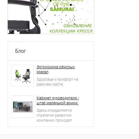
Блог
Эргономика офисных
кресел
Здоровье и комфорт на
рабочем месте.
Кабинет руководителя -
штаб маленькой армии.
Здесь определяется
стратегия развития
компании, проходят
встречи и переговоры с
деловыми партнерами.