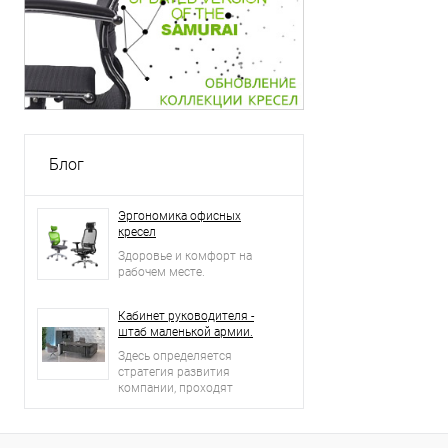
Блог
Эргономика офисных
кресел
Здоровье и комфорт на
рабочем месте.
Кабинет руководителя -
штаб маленькой армии.
Здесь определяется
стратегия развития
компании, проходят
встречи и переговоры с
деловыми партнерами.