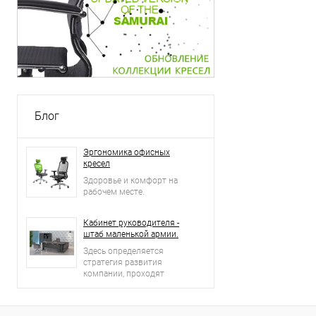
Блог
Эргономика офисных
кресел
Здоровье и комфорт на
рабочем месте.
Кабинет руководителя -
штаб маленькой армии.
Здесь определяется
стратегия развития
компании, проходят
встречи и переговоры с
деловыми партнерами.